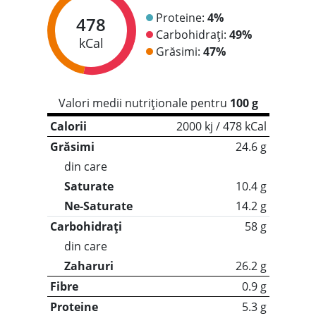
Proteine:
4%
478
Carbohidrați:
49%
kCal
Grăsimi:
47%
Valori medii nutriționale pentru
100 g
Calorii
2000 kj / 478 kCal
Grăsimi
24.6 g
din care
Saturate
10.4 g
Ne-Saturate
14.2 g
Carbohidrați
58 g
din care
Zaharuri
26.2 g
Fibre
0.9 g
Proteine
5.3 g