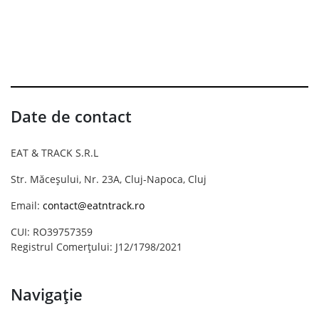
Date de contact
EAT & TRACK S.R.L
Str. Măceșului, Nr. 23A, Cluj-Napoca, Cluj
Email:
contact@eatntrack.ro
CUI: RO39757359
Registrul Comerțului: J12/1798/2021
Navigație