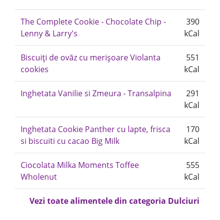
The Complete Cookie - Chocolate Chip -
390
Lenny & Larry's
kCal
Biscuiți de ovăz cu merișoare Violanta
551
cookies
kCal
Inghetata Vanilie si Zmeura - Transalpina
291
kCal
Inghetata Cookie Panther cu lapte, frisca
170
si biscuiti cu cacao Big Milk
kCal
Ciocolata Milka Moments Toffee
555
Wholenut
kCal
Vezi toate alimentele din categoria Dulciuri