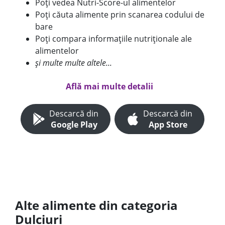
Poți vedea Nutri-Score-ul alimentelor
Poți căuta alimente prin scanarea codului de
bare
Poți compara informațiile nutriționale ale
alimentelor
și multe multe altele...
Află mai multe detalii
Descarcă din
Descarcă din
Google Play
App Store
Alte alimente din categoria
Dulciuri