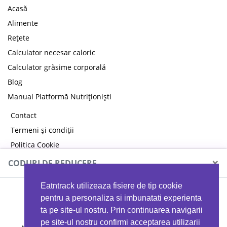
Acasă
Alimente
Rețete
Calculator necesar caloric
Calculator grăsime corporală
Blog
Manual Platformă Nutriționiști
Contact
Termeni și condiții
Politica Cookie
Politica de confidențialitate
×
CODURI DE REDUCERE
Eatntrack utilizeaza fisiere de tip cookie
MYPROTEIN
pentru a personaliza si imbunatati experienta
ta pe site-ul nostru. Prin continuarea navigarii
pe site-ul nostru confirmi acceptarea utilizarii