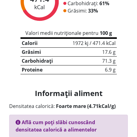
Carbohidrați:
61%
kCal
Grăsimi:
33%
Valori medii nutriționale pentru
100 g
Calorii
1972 kj / 471.4 kCal
Grăsimi
17.6 g
Carbohidrați
71.3 g
Proteine
6.9 g
Informații aliment
Densitatea calorică:
Foarte mare (4.71kCal/g)
Află cum poți slăbi cunoscând
densitatea calorică a alimentelor