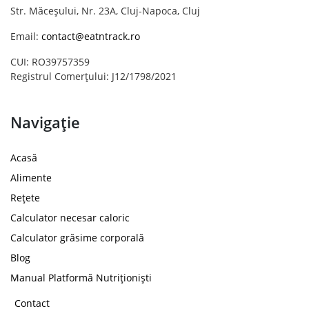
Str. Măceșului, Nr. 23A, Cluj-Napoca, Cluj
Email:
contact@eatntrack.ro
CUI: RO39757359
Registrul Comerțului: J12/1798/2021
Navigație
Acasă
Alimente
Rețete
Calculator necesar caloric
Calculator grăsime corporală
Blog
Manual Platformă Nutriționiști
Contact