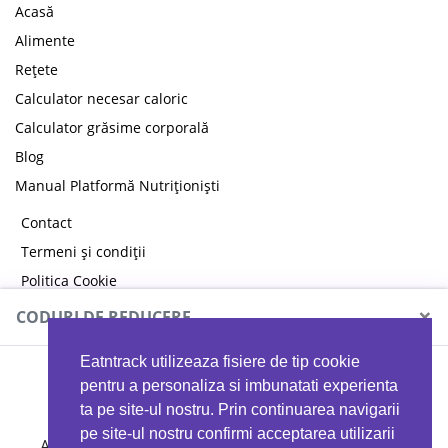
Acasă
Alimente
Rețete
Calculator necesar caloric
Calculator grăsime corporală
Blog
Manual Platformă Nutriționiști
Contact
Termeni și condiții
Politica Cookie
Politica de confidențialitate
×
CODURI DE REDUCERE
Eatntrack utilizeaza fisiere de tip cookie
MYPROTEIN
pentru a personaliza si imbunatati experienta
ta pe site-ul nostru. Prin continuarea navigarii
pe site-ul nostru confirmi acceptarea utilizarii
Ai
40%
reducere la orice comandă folosind codul