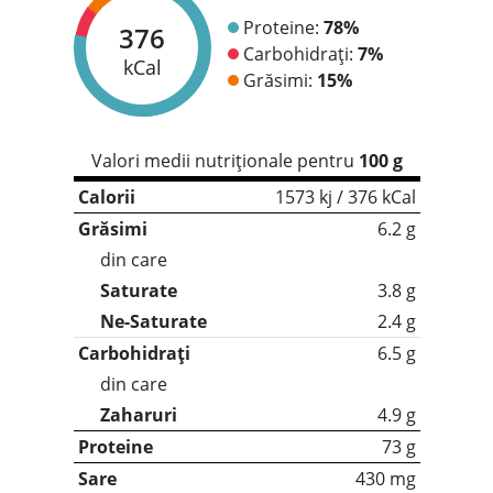
Proteine:
78%
376
Carbohidrați:
7%
kCal
Grăsimi:
15%
Valori medii nutriționale pentru
100 g
Calorii
1573 kj / 376 kCal
Grăsimi
6.2 g
din care
Saturate
3.8 g
Ne-Saturate
2.4 g
Carbohidrați
6.5 g
din care
Zaharuri
4.9 g
Proteine
73 g
Sare
430 mg