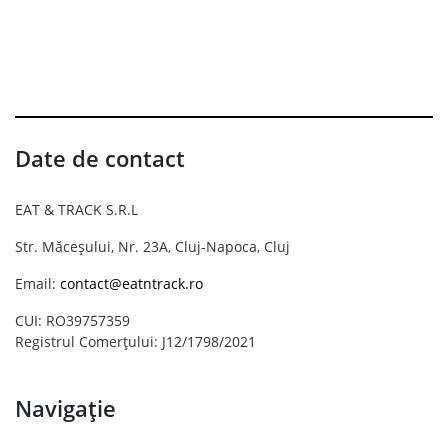
Date de contact
EAT & TRACK S.R.L
Str. Măceșului, Nr. 23A, Cluj-Napoca, Cluj
Email:
contact@eatntrack.ro
CUI: RO39757359
Registrul Comerțului: J12/1798/2021
Navigație