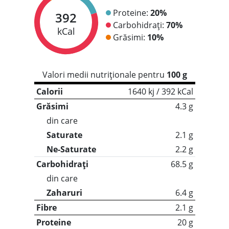
Proteine:
20%
392
Carbohidrați:
70%
kCal
Grăsimi:
10%
Valori medii nutriționale pentru
100 g
Calorii
1640 kj / 392 kCal
Grăsimi
4.3 g
din care
Saturate
2.1 g
Ne-Saturate
2.2 g
Carbohidrați
68.5 g
din care
Zaharuri
6.4 g
Fibre
2.1 g
Proteine
20 g