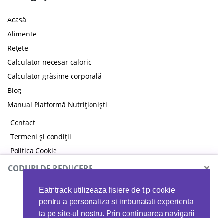
Acasă
Alimente
Rețete
Calculator necesar caloric
Calculator grăsime corporală
Blog
Manual Platformă Nutriționiști
Contact
Termeni și condiții
Politica Cookie
Politica de confidențialitate
×
CODURI DE REDUCERE
Eatntrack utilizeaza fisiere de tip cookie
MYPROTEIN
pentru a personaliza si imbunatati experienta
ta pe site-ul nostru. Prin continuarea navigarii