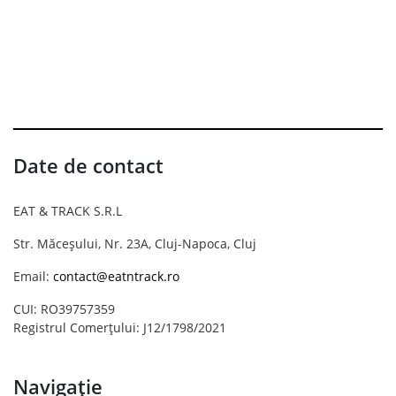
Date de contact
EAT & TRACK S.R.L
Str. Măceșului, Nr. 23A, Cluj-Napoca, Cluj
Email:
contact@eatntrack.ro
CUI: RO39757359
Registrul Comerțului: J12/1798/2021
Navigație