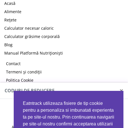
Acasă
Alimente
Rețete
Calculator necesar caloric
Calculator grăsime corporală
Blog
Manual Platformă Nutriționiști
Contact
Termeni și condiții
Politica Cookie
Politica de confidențialitate
×
CODURI DE REDUCERE
Eatntrack utilizeaza fisiere de tip cookie
MYPROTEIN
pentru a personaliza si imbunatati experienta
ta pe site-ul nostru. Prin continuarea navigarii
pe site-ul nostru confirmi acceptarea utilizarii
Ai
40%
reducere la orice comandă folosind codul