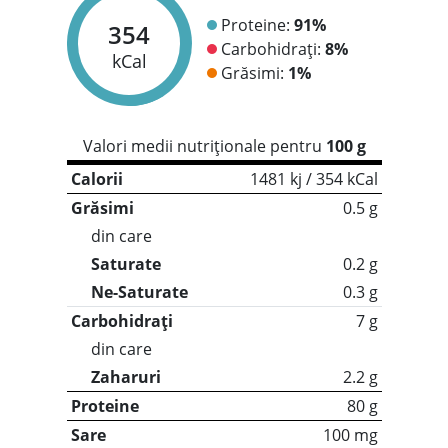
Proteine:
91%
354
Carbohidrați:
8%
kCal
Grăsimi:
1%
Valori medii nutriționale pentru
100 g
Calorii
1481 kj / 354 kCal
Grăsimi
0.5 g
din care
Saturate
0.2 g
Ne-Saturate
0.3 g
Carbohidrați
7 g
din care
Zaharuri
2.2 g
Proteine
80 g
Sare
100 mg