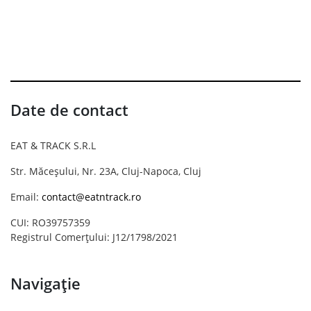
Date de contact
EAT & TRACK S.R.L
Str. Măceșului, Nr. 23A, Cluj-Napoca, Cluj
Email:
contact@eatntrack.ro
CUI: RO39757359
Registrul Comerțului: J12/1798/2021
Navigație