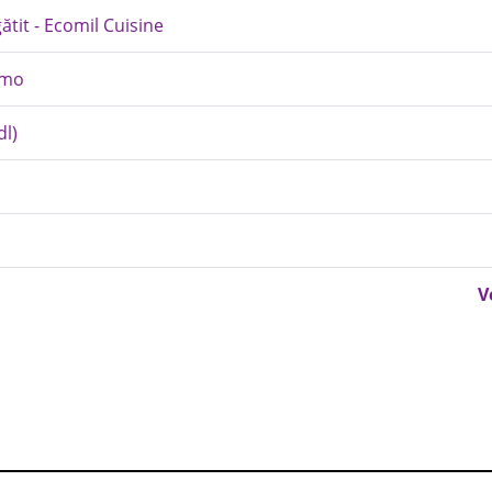
ătit - Ecomil Cuisine
amo
dl)
V