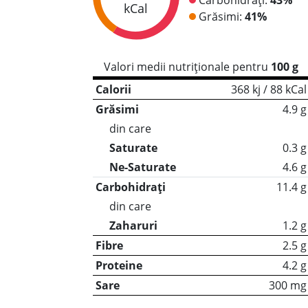
kCal
Grăsimi:
41%
Valori medii nutriționale pentru
100 g
Calorii
368 kj / 88 kCal
Grăsimi
4.9 g
din care
Saturate
0.3 g
Ne-Saturate
4.6 g
Carbohidrați
11.4 g
din care
Zaharuri
1.2 g
Fibre
2.5 g
Proteine
4.2 g
Sare
300 mg