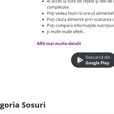
Ai acces la sute de rețete și idei d
completate
Poți vedea Nutri-Score-ul alimente
Poți căuta alimente prin scanarea 
Poți compara informațiile nutrițion
și multe multe altele...
Află mai multe detalii
Descarcă din
Google Play
goria Sosuri