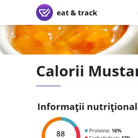
eat & track
Calorii Mustar
Informații nutriționa
Proteine:
16%
88
Carbohidrați:
43%