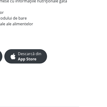
e mese cu informațiile nutriționale gata
lor
codului de bare
ale ale alimentelor
Descarcă din
App Store