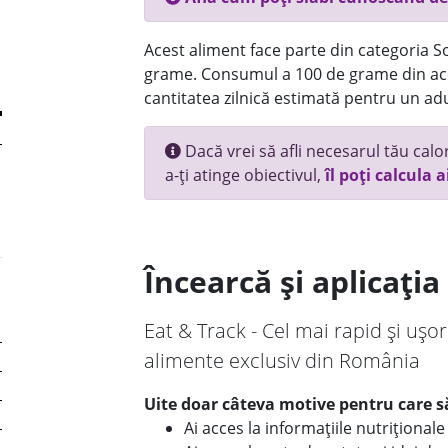
Acest aliment face parte din categoria Sos
grame. Consumul a 100 de grame din ace
cantitatea zilnică estimată pentru un adu
Dacă vrei să afli necesarul tău calori
a-ți atinge obiectivul,
îl poți calcula a
Încearcă și aplicați
Eat & Track - Cel mai rapid și ușor
alimente exclusiv din România
Uite doar câteva motive pentru care să
Ai acces la informațiile nutriționa