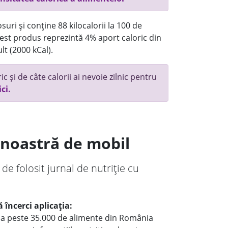
uri și conține 88 kilocalorii la 100 de
st produs reprezintă 4% aport caloric din
lt (2000 kCal).
c și de câte calorii ai nevoie zilnic pentru
ici.
a noastră de mobil
 de folosit jurnal de nutriție cu
 încerci aplicația:
le a peste 35.000 de alimente din România