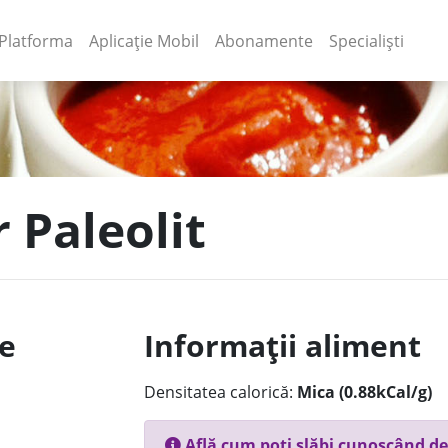
(current)
(current)
Platforma
Aplicație Mobil
Abonamente
Specialiști
 Paleolit
le
Informații aliment
Densitatea calorică:
Mica (0.88kCal/g)
Află cum poți slăbi cunoscând de