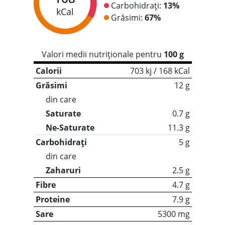
Carbohidrați:
13%
kCal
Grăsimi:
67%
Valori medii nutriționale pentru
100 g
Calorii
703 kj / 168 kCal
Grăsimi
12 g
din care
Saturate
0.7 g
Ne-Saturate
11.3 g
Carbohidrați
5 g
din care
Zaharuri
2.5 g
Fibre
4.7 g
Proteine
7.9 g
Sare
5300 mg