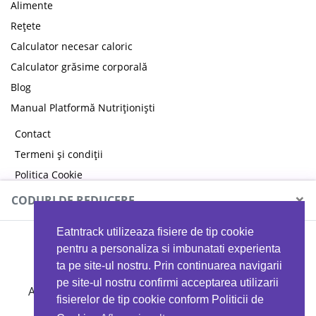
Alimente
Rețete
Calculator necesar caloric
Calculator grăsime corporală
Blog
Manual Platformă Nutriționiști
Contact
Termeni și condiții
Politica Cookie
Politica de confidențialitate
×
CODURI DE REDUCERE
Eatntrack utilizeaza fisiere de tip cookie
MYPROTEIN
pentru a personaliza si imbunatati experienta
ta pe site-ul nostru. Prin continuarea navigarii
pe site-ul nostru confirmi acceptarea utilizarii
Ai
40%
reducere la orice comandă folosind codul
fisierelor de tip cookie conform Politicii de
EATTRACK