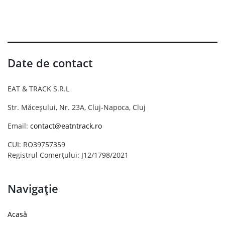
Date de contact
EAT & TRACK S.R.L
Str. Măceșului, Nr. 23A, Cluj-Napoca, Cluj
Email:
contact@eatntrack.ro
CUI: RO39757359
Registrul Comerțului: J12/1798/2021
Navigație
Acasă