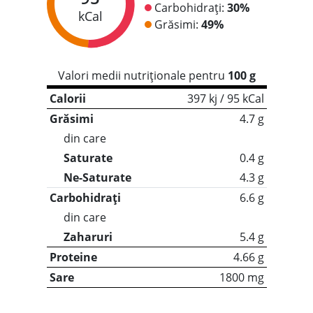
Carbohidrați:
30%
kCal
Grăsimi:
49%
Valori medii nutriționale pentru
100 g
Calorii
397 kj / 95 kCal
Grăsimi
4.7 g
din care
Saturate
0.4 g
Ne-Saturate
4.3 g
Carbohidrați
6.6 g
din care
Zaharuri
5.4 g
Proteine
4.66 g
Sare
1800 mg