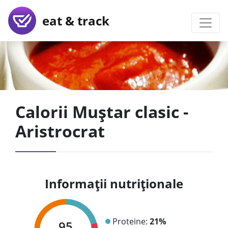
eat & track
Calorii Muștar clasic -
Aristrocrat
Informații nutriționale
Proteine:
21%
95