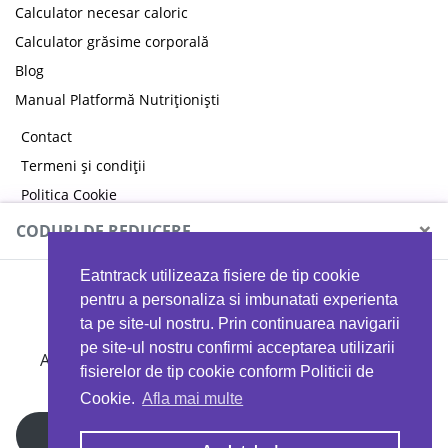
Calculator necesar caloric
Calculator grăsime corporală
Blog
Manual Platformă Nutriționiști
Contact
Termeni și condiții
Politica Cookie
Politica de confidențialitate
×
CODURI DE REDUCERE
Eatntrack utilizeaza fisiere de tip cookie
MYPROTEIN
pentru a personaliza si imbunatati experienta
ta pe site-ul nostru. Prin continuarea navigarii
pe site-ul nostru confirmi acceptarea utilizarii
Ai
40%
reducere la orice comandă folosind codul
fisierelor de tip cookie conform Politicii de
EATTRACK
Cookie.
Afla mai multe
Profită acum