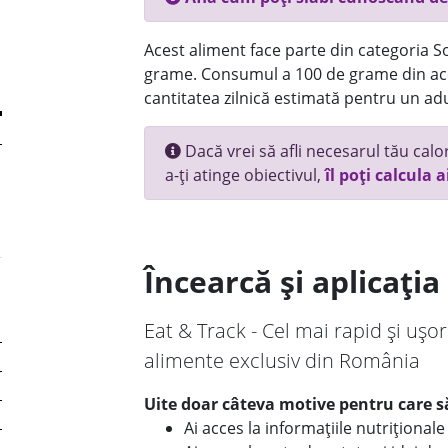
Acest aliment face parte din categoria Sos
grame. Consumul a 100 de grame din ace
cantitatea zilnică estimată pentru un adu
Dacă vrei să afli necesarul tău calori
a-ți atinge obiectivul,
îl poți calcula a
Încearcă și aplicați
Eat & Track - Cel mai rapid și ușor
alimente exclusiv din România
Uite doar câteva motive pentru care să
Ai acces la informațiile nutriționa