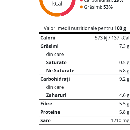
kCal
Grăsimi:
53%
Valori medii nutriționale pentru
100 g
Calorii
573 kj / 137 kCal
Grăsimi
7.3 g
din care
Saturate
0.5 g
Ne-Saturate
6.8 g
Carbohidrați
9.2 g
din care
Zaharuri
4.6 g
Fibre
5.5 g
Proteine
5.8 g
Sare
1210 mg