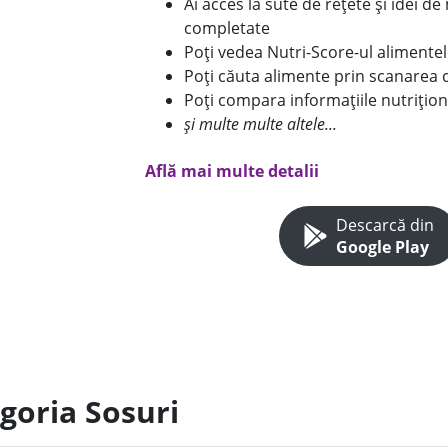
Ai acces la sute de rețete și idei d
completate
Poți vedea Nutri-Score-ul alimente
Poți căuta alimente prin scanarea 
Poți compara informațiile nutrițion
și multe multe altele...
Află mai multe detalii
Descarcă din
Google Play
goria Sosuri