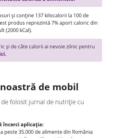
uri și conține 137 kilocalorii la 100 de
st produs reprezintă 7% aport caloric din
lt (2000 kCal).
c și de câte calorii ai nevoie zilnic pentru
ici.
a noastră de mobil
 de folosit jurnal de nutriție cu
 încerci aplicația:
le a peste 35.000 de alimente din România