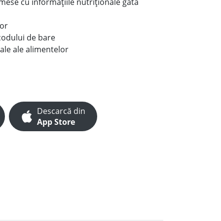
e mese cu informațiile nutriționale gata
lor
codului de bare
ale ale alimentelor
Descarcă din
App Store