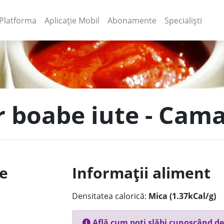
(current)
(current)
Platforma
Aplicație Mobil
Abonamente
Specialiști
r boabe iute - Cam
le
Informații aliment
Densitatea calorică:
Mica (1.37kCal/g)
Află cum poți slăbi cunoscând de