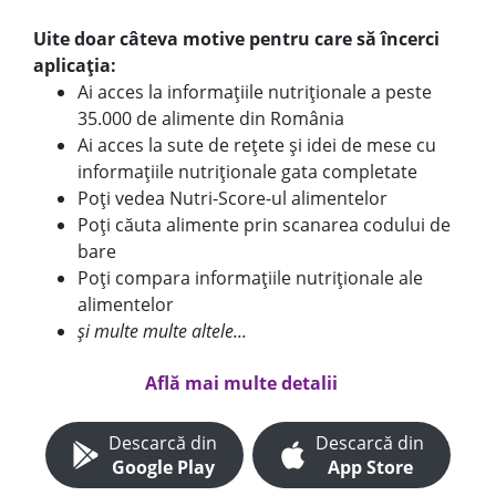
Uite doar câteva motive pentru care să încerci
aplicația:
Ai acces la informațiile nutriționale a peste
35.000 de alimente din România
Ai acces la sute de rețete și idei de mese cu
informațiile nutriționale gata completate
Poți vedea Nutri-Score-ul alimentelor
Poți căuta alimente prin scanarea codului de
bare
Poți compara informațiile nutriționale ale
alimentelor
și multe multe altele...
Află mai multe detalii
Descarcă din
Descarcă din
Google Play
App Store