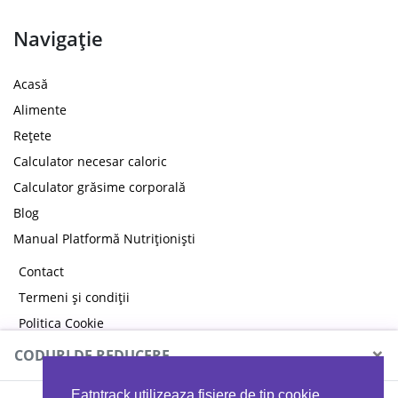
Navigație
Acasă
Alimente
Rețete
Calculator necesar caloric
Calculator grăsime corporală
Blog
Manual Platformă Nutriționiști
Contact
Termeni și condiții
Politica Cookie
Politica de confidențialitate
×
CODURI DE REDUCERE
Eatntrack utilizeaza fisiere de tip cookie