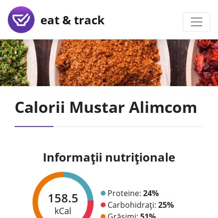
eat & track
Calorii Mustar Alimcom
Informații nutriționale
Proteine:
24%
158.5
Carbohidrați:
25%
kCal
Grăsimi:
51%