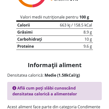
Valori medii nutriționale pentru
100 g
Calorii
663 kj / 158.5 kCal
Grăsimi
8.9 g
Carbohidrați
10 g
Proteine
9.6 g
Informații aliment
Densitatea calorică:
Medie (1.58kCal/g)
Află cum poți slăbi cunoscând
densitatea calorică a alimentelor
Acest aliment face parte din categoria Condimente