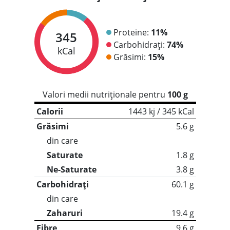
Proteine:
11%
345
Carbohidrați:
74%
kCal
Grăsimi:
15%
Valori medii nutriționale pentru
100 g
Calorii
1443 kj / 345 kCal
Grăsimi
5.6 g
din care
Saturate
1.8 g
Ne-Saturate
3.8 g
Carbohidrați
60.1 g
din care
Zaharuri
19.4 g
Fibre
9.6 g