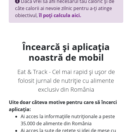
Dacă vrei să afli necesarul tău caloric și de
câte calorii ai nevoie zilnic pentru a-ți atinge
obiectivul,
îl poți calcula aici.
Încearcă și aplicația
noastră de mobil
Eat & Track - Cel mai rapid și ușor de
folosit jurnal de nutriție cu alimente
exclusiv din România
Uite doar câteva motive pentru care să încerci
aplicația:
Ai acces la informațiile nutriționale a peste
35.000 de alimente din România
Ai acces la sute de rețete și idei de mese cu