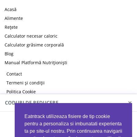
Acasă
Alimente
Rețete
Calculator necesar caloric
Calculator grăsime corporală
Blog
Manual Platformă Nutriționiști
Contact
Termeni și condiții
Politica Cookie
Politica de confidențialitate
×
CODURI DE REDUCERE
Eatntrack utilizeaza fisiere de tip cookie
MYPROTEIN
pentru a personaliza si imbunatati experienta
ta pe site-ul nostru. Prin continuarea navigarii