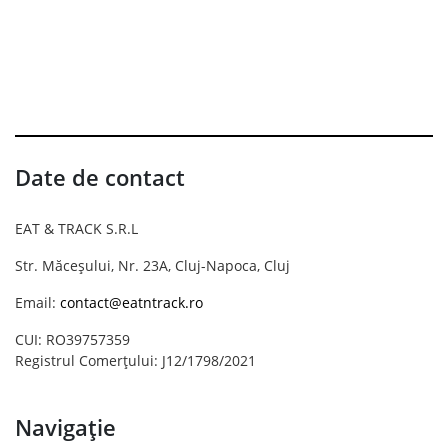
Date de contact
EAT & TRACK S.R.L
Str. Măceșului, Nr. 23A, Cluj-Napoca, Cluj
Email:
contact@eatntrack.ro
CUI: RO39757359
Registrul Comerțului: J12/1798/2021
Navigație