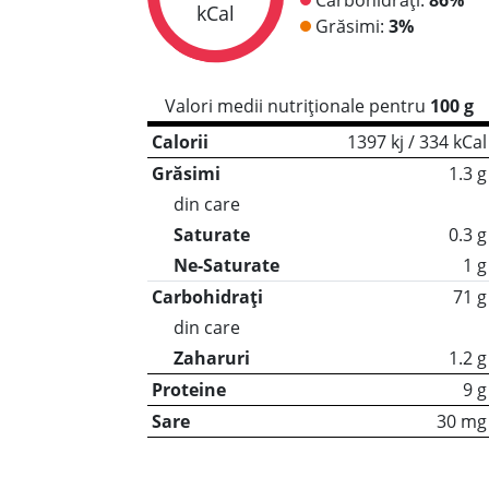
kCal
Grăsimi:
3%
Valori medii nutriționale pentru
100 g
Calorii
1397 kj / 334 kCal
Grăsimi
1.3 g
din care
Saturate
0.3 g
Ne-Saturate
1 g
Carbohidrați
71 g
din care
Zaharuri
1.2 g
Proteine
9 g
Sare
30 mg