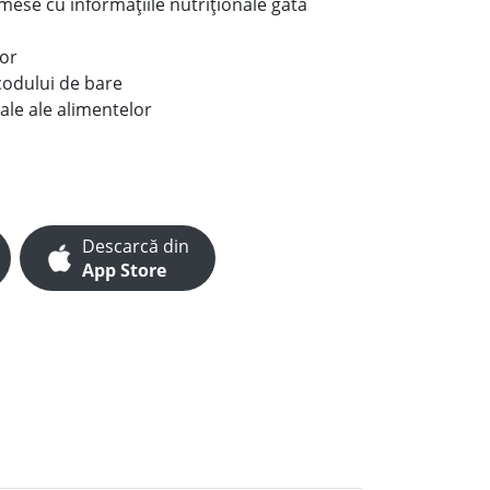
e mese cu informațiile nutriționale gata
lor
codului de bare
ale ale alimentelor
Descarcă din
App Store