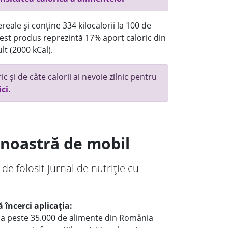
reale și conține 334 kilocalorii la 100 de
st produs reprezintă 17% aport caloric din
lt (2000 kCal).
c și de câte calorii ai nevoie zilnic pentru
ici.
a noastră de mobil
 de folosit jurnal de nutriție cu
 încerci aplicația:
le a peste 35.000 de alimente din România