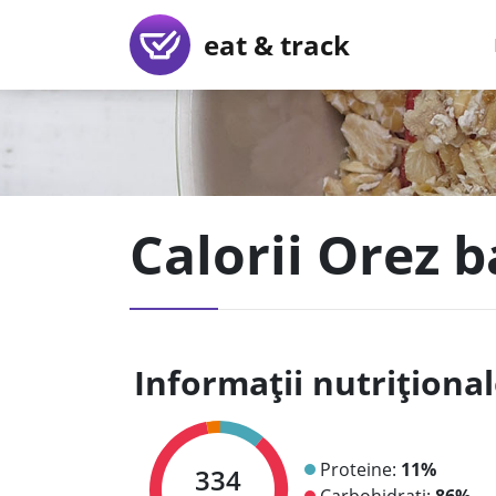
eat & track
Calorii Orez 
Informații nutriționa
Proteine:
11%
334
Carbohidrați:
86%