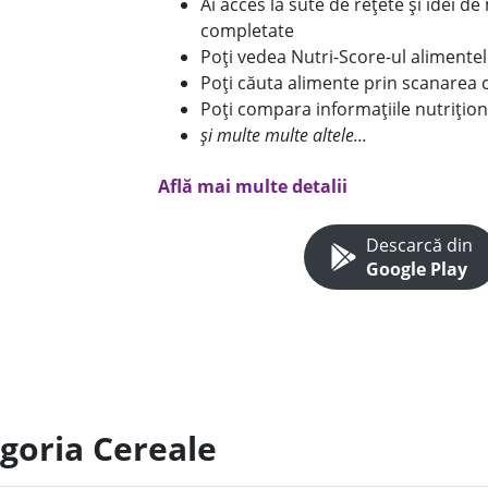
Ai acces la sute de rețete și idei d
completate
Poți vedea Nutri-Score-ul alimente
Poți căuta alimente prin scanarea 
Poți compara informațiile nutrițion
și multe multe altele...
Află mai multe detalii
Descarcă din
Google Play
egoria Cereale