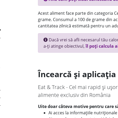
Acest aliment face parte din categoria Ce
grame. Consumul a 100 de grame din ace
cantitatea zilnică estimată pentru un adu
Dacă vrei să afli necesarul tău calori
a-ți atinge obiectivul,
îl poți calcula a
Încearcă și aplicați
Eat & Track - Cel mai rapid și ușor
alimente exclusiv din România
Uite doar câteva motive pentru care să
Ai acces la informațiile nutriționa