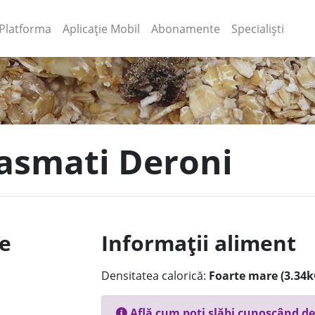
(current)
(current)
Platforma
Aplicație Mobil
Abonamente
Specialiști
basmati Deroni
le
Informații aliment
Densitatea calorică:
Foarte mare (3.34k
Află cum poți slăbi cunoscând de