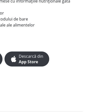
e mese cu informațiile nutriționale gata
lor
codului de bare
ale ale alimentelor
Descarcă din
App Store