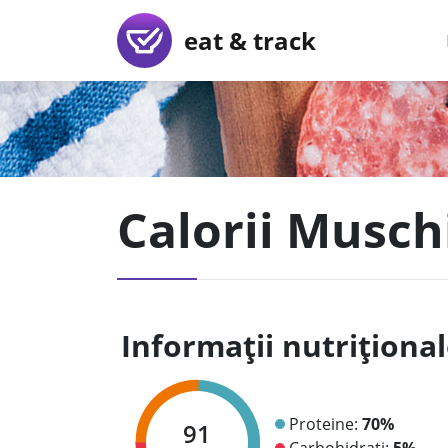
eat & track
Calorii Muschi 
Informații nutriționa
Proteine:
70%
91
Carbohidrați:
5%