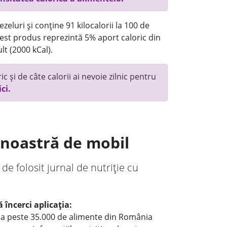
eluri și conține 91 kilocalorii la 100 de
st produs reprezintă 5% aport caloric din
lt (2000 kCal).
c și de câte calorii ai nevoie zilnic pentru
ici.
a noastră de mobil
 de folosit jurnal de nutriție cu
 încerci aplicația:
le a peste 35.000 de alimente din România