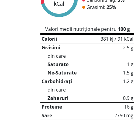
kCal
Grăsimi:
25%
Valori medii nutriționale pentru
100 g
Calorii
381 kj / 91 kCal
Grăsimi
2.5 g
din care
Saturate
1 g
Ne-Saturate
1.5 g
Carbohidrați
1.2 g
din care
Zaharuri
0.9 g
Proteine
16 g
Sare
2750 mg