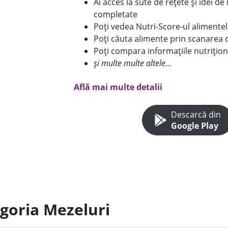
Ai acces la sute de rețete și idei d
completate
Poți vedea Nutri-Score-ul alimente
Poți căuta alimente prin scanarea 
Poți compara informațiile nutrițion
și multe multe altele...
Află mai multe detalii
Descarcă din
Google Play
egoria Mezeluri