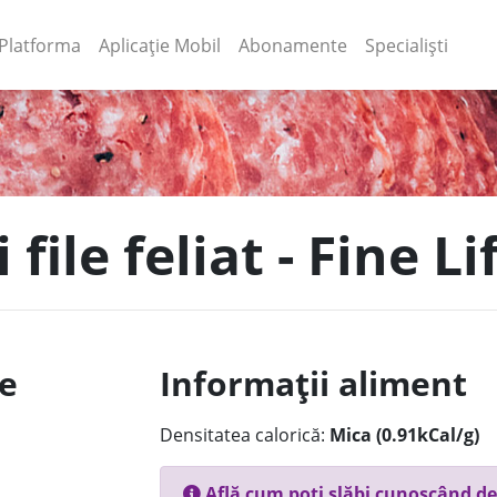
(current)
(current)
Platforma
Aplicație Mobil
Abonamente
Specialiști
file feliat - Fine Li
le
Informații aliment
Densitatea calorică:
Mica (0.91kCal/g)
Află cum poți slăbi cunoscând de