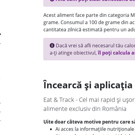
Acest aliment face parte din categoria Mez
grame. Consumul a 100 de grame din ace
cantitatea zilnică estimată pentru un adu
Dacă vrei să afli necesarul tău calori
a-ți atinge obiectivul,
îl poți calcula a
Încearcă și aplicați
Eat & Track - Cel mai rapid și ușor
alimente exclusiv din România
Uite doar câteva motive pentru care să
Ai acces la informațiile nutriționa