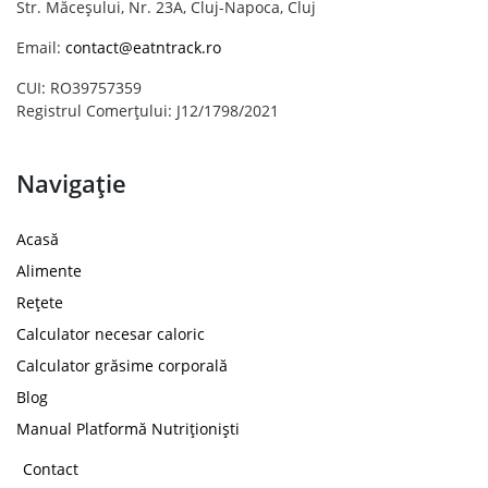
Str. Măceșului, Nr. 23A, Cluj-Napoca, Cluj
Email:
contact@eatntrack.ro
CUI: RO39757359
Registrul Comerțului: J12/1798/2021
Navigație
Acasă
Alimente
Rețete
Calculator necesar caloric
Calculator grăsime corporală
Blog
Manual Platformă Nutriționiști
Contact