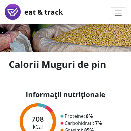
eat & track
Calorii Muguri de pin
Informații nutriționale
Proteine:
8%
708
Carbohidrați:
7%
kCal
Grăsimi:
85%