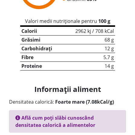
Valori medii nutriționale pentru
100 g
Calorii
2962 kj / 708 kCal
Grăsimi
68 g
Carbohidrați
12 g
Fibre
5.7 g
Proteine
14 g
Informații aliment
Densitatea calorică:
Foarte mare (7.08kCal/g)
Află cum poți slăbi cunoscând
densitatea calorică a alimentelor