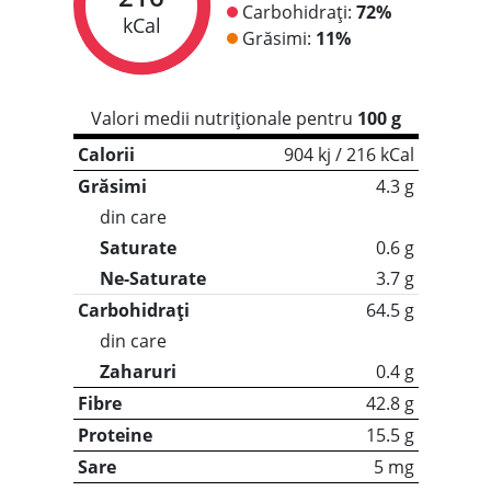
Carbohidrați:
72%
kCal
Grăsimi:
11%
Valori medii nutriționale pentru
100 g
Calorii
904 kj / 216 kCal
Grăsimi
4.3 g
din care
Saturate
0.6 g
Ne-Saturate
3.7 g
Carbohidrați
64.5 g
din care
Zaharuri
0.4 g
Fibre
42.8 g
Proteine
15.5 g
Sare
5 mg