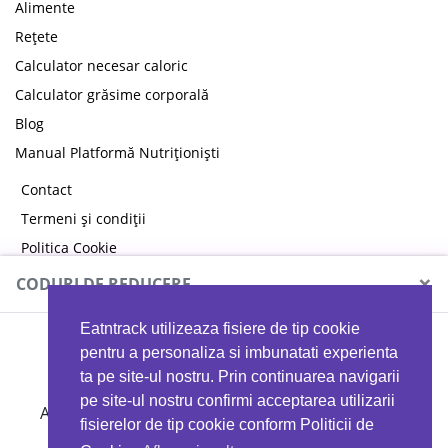
Alimente
Rețete
Calculator necesar caloric
Calculator grăsime corporală
Blog
Manual Platformă Nutriționiști
Contact
Termeni și condiții
Politica Cookie
Politica de confidențialitate
×
CODURI DE REDUCERE
Eatntrack utilizeaza fisiere de tip cookie
MYPROTEIN
pentru a personaliza si imbunatati experienta
ta pe site-ul nostru. Prin continuarea navigarii
pe site-ul nostru confirmi acceptarea utilizarii
Ai
40%
reducere la orice comandă folosind codul
fisierelor de tip cookie conform Politicii de
EATTRACK