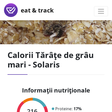
eat & track
Calorii Tărâțe de grâu
mari - Solaris
Informații nutriționale
Proteine:
17%
216