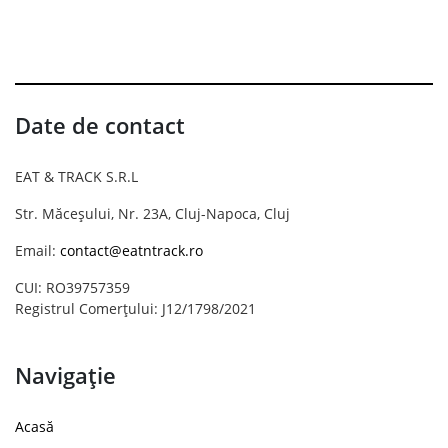
Date de contact
EAT & TRACK S.R.L
Str. Măceșului, Nr. 23A, Cluj-Napoca, Cluj
Email:
contact@eatntrack.ro
CUI: RO39757359
Registrul Comerțului: J12/1798/2021
Navigație
Acasă