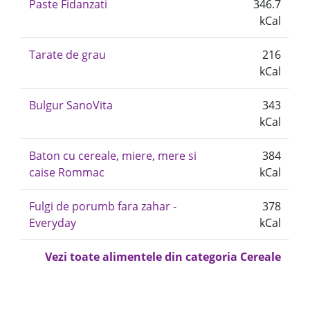
Paste Fidanzati
346.7
kCal
Tarate de grau
216
kCal
Bulgur SanoVita
343
kCal
Baton cu cereale, miere, mere si
384
caise Rommac
kCal
Fulgi de porumb fara zahar -
378
Everyday
kCal
Vezi toate alimentele din categoria Cereale