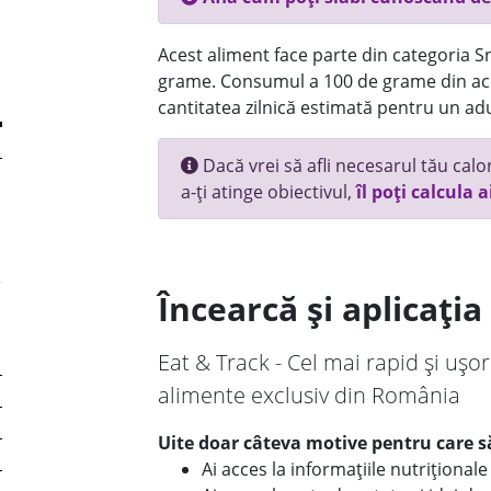
Acest aliment face parte din categoria Sn
grame. Consumul a 100 de grame din ace
cantitatea zilnică estimată pentru un adu
Dacă vrei să afli necesarul tău calori
a-ți atinge obiectivul,
îl poți calcula a
Încearcă și aplicați
Eat & Track - Cel mai rapid și ușor
alimente exclusiv din România
Uite doar câteva motive pentru care să
Ai acces la informațiile nutriționa