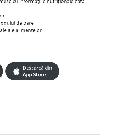
e mese cu informațiile nutriționale gata
lor
codului de bare
ale ale alimentelor
Descarcă din
App Store