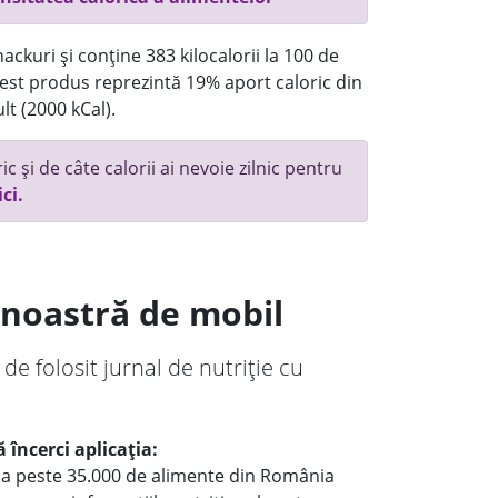
ackuri și conține 383 kilocalorii la 100 de
st produs reprezintă 19% aport caloric din
lt (2000 kCal).
c și de câte calorii ai nevoie zilnic pentru
ici.
a noastră de mobil
 de folosit jurnal de nutriție cu
 încerci aplicația:
le a peste 35.000 de alimente din România