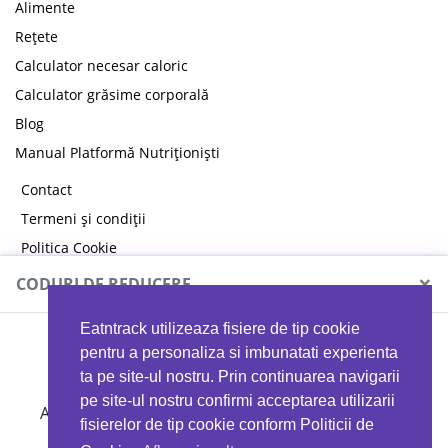
Alimente
Rețete
Calculator necesar caloric
Calculator grăsime corporală
Blog
Manual Platformă Nutriționiști
Contact
Termeni și condiții
Politica Cookie
Politica de confidențialitate
×
CODURI DE REDUCERE
Eatntrack utilizeaza fisiere de tip cookie
MYPROTEIN
pentru a personaliza si imbunatati experienta
ta pe site-ul nostru. Prin continuarea navigarii
pe site-ul nostru confirmi acceptarea utilizarii
Ai
40%
reducere la orice comandă folosind codul
fisierelor de tip cookie conform Politicii de
EATTRACK