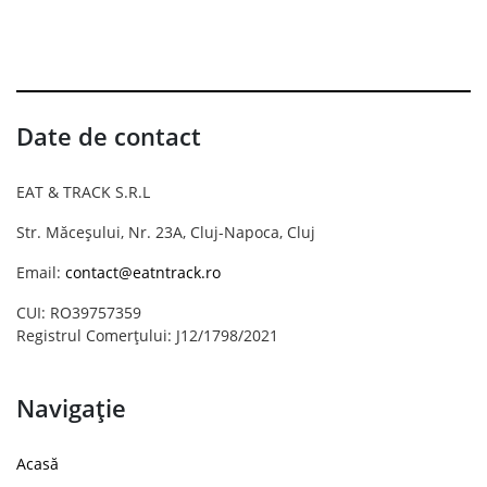
Date de contact
EAT & TRACK S.R.L
Str. Măceșului, Nr. 23A, Cluj-Napoca, Cluj
Email:
contact@eatntrack.ro
CUI: RO39757359
Registrul Comerțului: J12/1798/2021
Navigație
Acasă