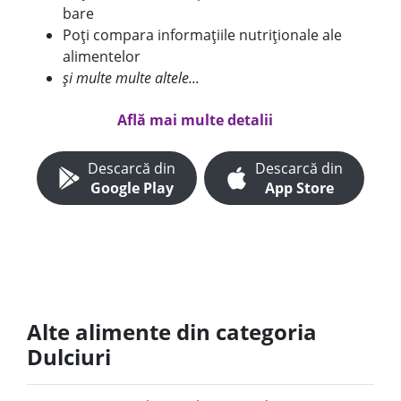
bare
Poți compara informațiile nutriționale ale
alimentelor
și multe multe altele...
Află mai multe detalii
Descarcă din
Descarcă din
Google Play
App Store
Alte alimente din categoria
Dulciuri