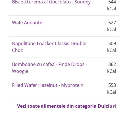
Biscotti crema al cioccolato - Sondey
544
kCal
Wafe Andante
527
kCal
Napolitane Loacker Classic Double
509
Choc
kCal
Bomboane cu cafea - Finde Drops -
362
Woogie
kCal
Filled Wafer Hazelnut - Myprotein
553
kCal
Vezi toate alimentele din categoria Dulciuri