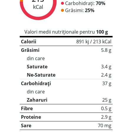
Carbohidrați:
70%
kCal
Grăsimi:
25%
Valori medii nutriționale pentru
100 g
Calorii
891 kj / 213 kCal
Grăsimi
5.8 g
din care
Saturate
3.4 g
Ne-Saturate
2.4 g
Carbohidrați
37 g
din care
Zaharuri
25 g
Fibre
0.5 g
Proteine
2.9 g
Sare
70 mg