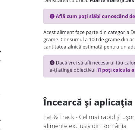
Densitatea calorică:
Foarte mare (3.58k
Află cum poți slăbi cunoscând de
Acest aliment face parte din categoria Dul
grame. Consumul a 100 de grame din ace
cantitatea zilnică estimată pentru un adu
Dacă vrei să afli necesarul tău calori
a-ți atinge obiectivul,
îl poți calcula a
Încearcă și aplicați
Eat & Track - Cel mai rapid și ușor
alimente exclusiv din România