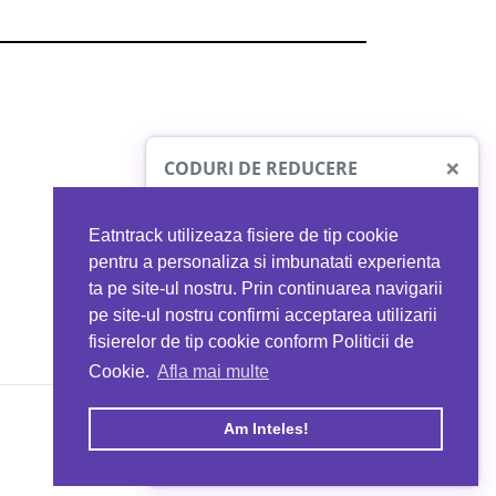
×
CODURI DE REDUCERE
Eatntrack utilizeaza fisiere de tip cookie
O41
MYPROTEIN
pentru a personaliza si imbunatati experienta
ta pe site-ul nostru. Prin continuarea navigarii
 orice comandă
Ai
40%
reducere la orice comandă
pe site-ul nostru confirmi acceptarea utilizarii
EATNTRACK
folosind codul
EATTRACK
fisierelor de tip cookie conform Politicii de
Cookie.
Afla mai multe
acum
Profită acum
Am Inteles!
Copyright © 2026 EAT & TRACK S.R.L