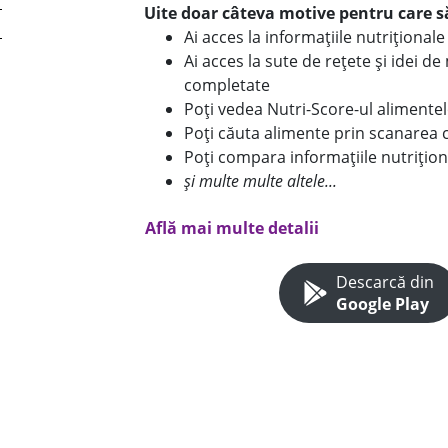
Uite doar câteva motive pentru care să
Ai acces la informațiile nutriționa
Ai acces la sute de rețete și idei d
completate
Poți vedea Nutri-Score-ul alimente
Poți căuta alimente prin scanarea 
Poți compara informațiile nutrițion
și multe multe altele...
Află mai multe detalii
Descarcă din
Google Play