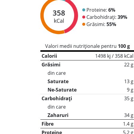
Proteine:
6%
358
Carbohidrați:
39%
kCal
Grăsimi:
55%
Valori medii nutriționale pentru
100 g
Calorii
1498 kj / 358 kCal
Grăsimi
22 g
din care
Saturate
13 g
Ne-Saturate
9 g
Carbohidrați
35 g
din care
Zaharuri
34 g
Fibre
1.4 g
Proteine
5.2 g