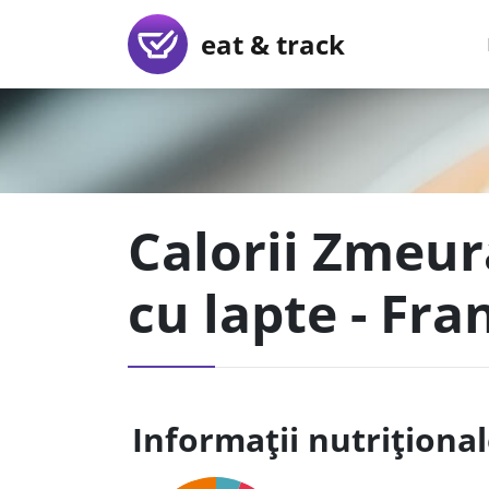
eat & track
Calorii Zmeura
cu lapte - Fra
Informații nutriționa