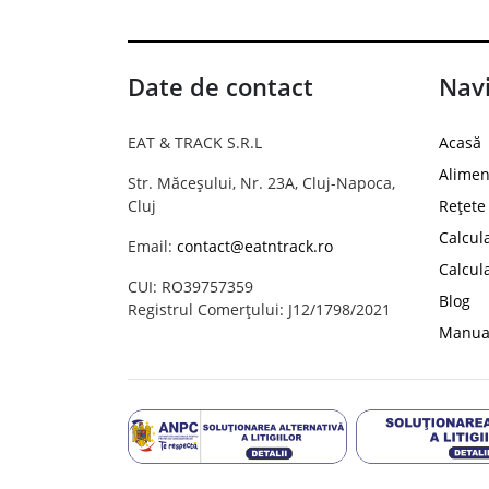
Date de contact
Navi
EAT & TRACK S.R.L
Acasă
Alimen
Str. Măceșului, Nr. 23A, Cluj-Napoca,
Cluj
Rețete
Calcul
Email:
contact@eatntrack.ro
Calcul
CUI: RO39757359
Blog
Registrul Comerțului: J12/1798/2021
Manual