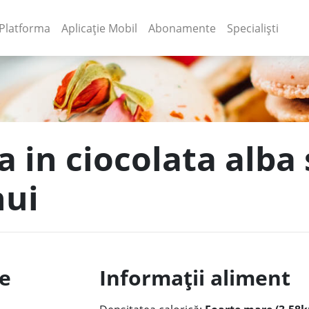
(current)
(current)
Platforma
Aplicație Mobil
Abonamente
Specialiști
 in ciocolata alba 
nui
le
Informații aliment