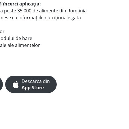
 încerci aplicația:
le a peste 35.000 de alimente din România
e mese cu informațiile nutriționale gata
lor
codului de bare
ale ale alimentelor
Descarcă din
App Store