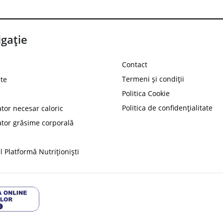
gație
Contact
Termeni și condiții
te
Politica Cookie
Politica de confidențialitate
ator necesar caloric
PROT
ator grăsime corporală
Ai
10%
reducere la
folosind codul
 Platformă Nutriționiști
Profită 