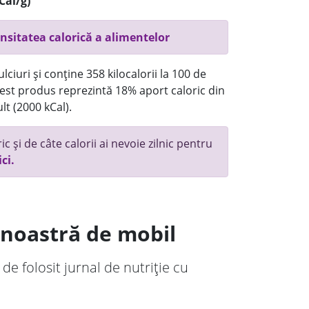
Cal/g)
nsitatea calorică a alimentelor
ciuri și conține 358 kilocalorii la 100 de
st produs reprezintă 18% aport caloric din
lt (2000 kCal).
c și de câte calorii ai nevoie zilnic pentru
ici.
a noastră de mobil
 de folosit jurnal de nutriție cu