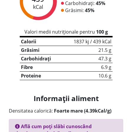
Carbohidrați:
45%
kCal
Grăsimi:
45%
Valori medii nutriționale pentru
100 g
Calorii
1837 kj / 439 kCal
Grăsimi
21.5 g
Carbohidrați
47.3 g
Fibre
6.9 g
Proteine
10.6 g
Informații aliment
Densitatea calorică:
Foarte mare (4.39kCal/g)
Află cum poți slăbi cunoscând