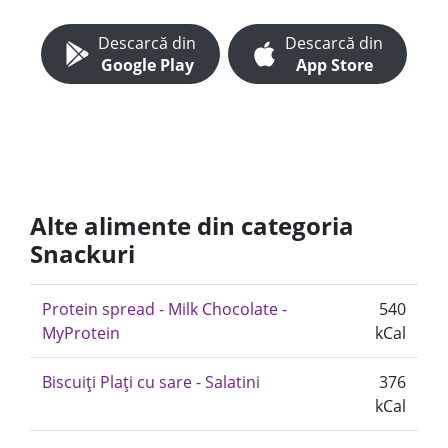
Descarcă din
Descarcă din
Google Play
App Store
Alte alimente din categoria
Snackuri
Protein spread - Milk Chocolate -
540
MyProtein
kCal
Biscuiți Plați cu sare - Salatini
376
kCal