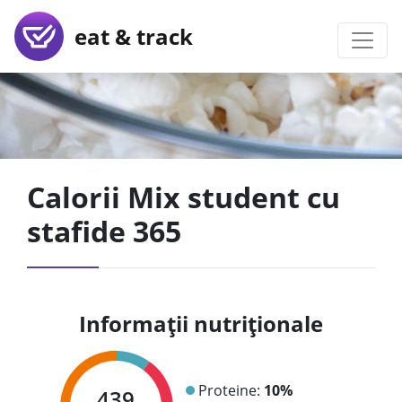
eat & track
Calorii Mix student cu
stafide 365
Informații nutriționale
Proteine:
10%
439