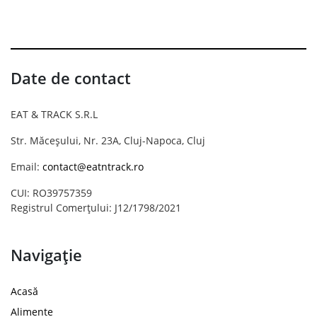
Date de contact
EAT & TRACK S.R.L
Str. Măceșului, Nr. 23A, Cluj-Napoca, Cluj
Email:
contact@eatntrack.ro
CUI: RO39757359
Registrul Comerțului: J12/1798/2021
Navigație
Acasă
Alimente