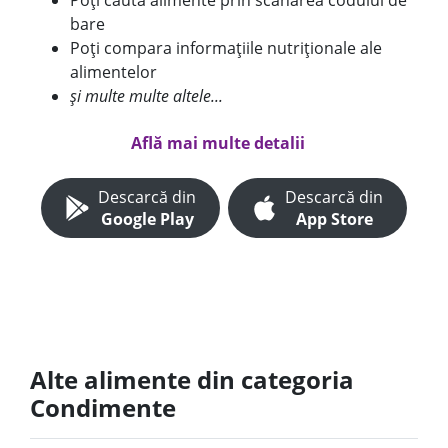
Poți căuta alimente prin scanarea codului de
bare
Poți compara informațiile nutriționale ale
alimentelor
și multe multe altele...
Află mai multe detalii
Descarcă din
Descarcă din
Google Play
App Store
Alte alimente din categoria
Condimente