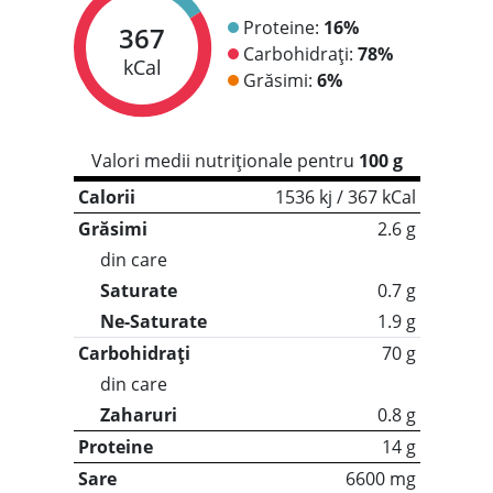
Proteine:
16%
367
Carbohidrați:
78%
kCal
Grăsimi:
6%
Valori medii nutriționale pentru
100 g
Calorii
1536 kj / 367 kCal
Grăsimi
2.6 g
din care
Saturate
0.7 g
Ne-Saturate
1.9 g
Carbohidrați
70 g
din care
Zaharuri
0.8 g
Proteine
14 g
Sare
6600 mg