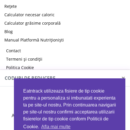
Rețete
Calculator necesar caloric
Calculator grăsime corporală
Blog
Manual Platformă Nutriționiști
Contact
Termeni și condiții
Politica Cookie
Politica de confidențialitate
×
CODURI DE REDUCERE
Eatntrack utilizeaza fisiere de tip cookie
MYPROTEIN
pentru a personaliza si imbunatati experienta
ta pe site-ul nostru. Prin continuarea navigarii
pe site-ul nostru confirmi acceptarea utilizarii
Ai
40%
reducere la orice comandă folosind codul
fisierelor de tip cookie conform Politicii de
EATTRACK
Cookie.
Afla mai multe