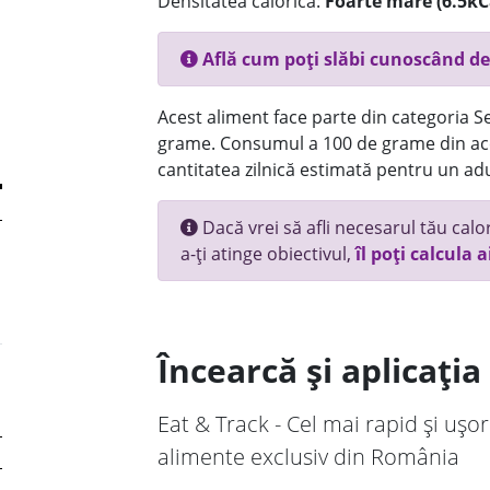
Densitatea calorică:
Foarte mare (6.5kC
Află cum poți slăbi cunoscând de
Acest aliment face parte din categoria Se
grame. Consumul a 100 de grame din ace
cantitatea zilnică estimată pentru un adu
Dacă vrei să afli necesarul tău calori
a-ți atinge obiectivul,
îl poți calcula a
Încearcă și aplicați
Eat & Track - Cel mai rapid și ușor
alimente exclusiv din România