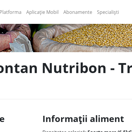
(current)
(current)
Platforma
Aplicație Mobil
Abonamente
Specialiști
ontan Nutribon - T
le
Informații aliment