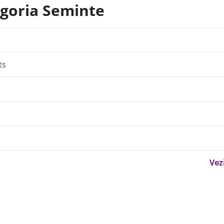
egoria Seminte
ts
Vez