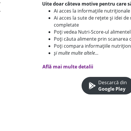
Uite doar câteva motive pentru care să
Ai acces la informațiile nutriționa
Ai acces la sute de rețete și idei d
completate
Poți vedea Nutri-Score-ul alimente
Poți căuta alimente prin scanarea 
Poți compara informațiile nutrițion
și multe multe altele...
Află mai multe detalii
Descarcă din
Google Play