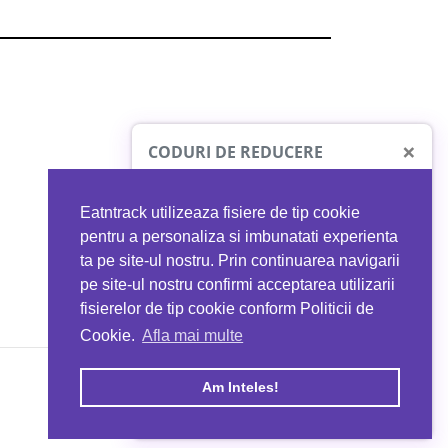
×
CODURI DE REDUCERE
Eatntrack utilizeaza fisiere de tip cookie
O41
MYPROTEIN
pentru a personaliza si imbunatati experienta
ta pe site-ul nostru. Prin continuarea navigarii
 orice comandă
Ai
40%
reducere la orice comandă
pe site-ul nostru confirmi acceptarea utilizarii
EATNTRACK
folosind codul
EATTRACK
fisierelor de tip cookie conform Politicii de
Cookie.
Afla mai multe
acum
Profită acum
Am Inteles!
Copyright © 2026 EAT & TRACK S.R.L