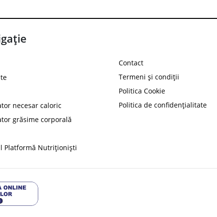
gație
Contact
Termeni și condiții
te
Politica Cookie
Politica de confidențialitate
ator necesar caloric
PROT
ator grăsime corporală
Ai
10%
reducere la
folosind codul
 Platformă Nutriționiști
Profită 