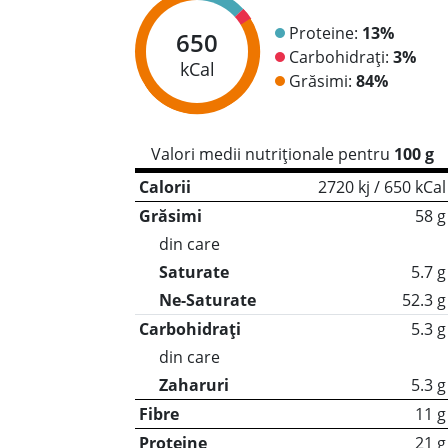
Proteine:
13%
650
Carbohidrați:
3%
kCal
Grăsimi:
84%
Valori medii nutriționale pentru
100 g
Calorii
2720 kj / 650 kCal
Grăsimi
58 g
din care
Saturate
5.7 g
Ne-Saturate
52.3 g
Carbohidrați
5.3 g
din care
Zaharuri
5.3 g
Fibre
11 g
Proteine
21 g