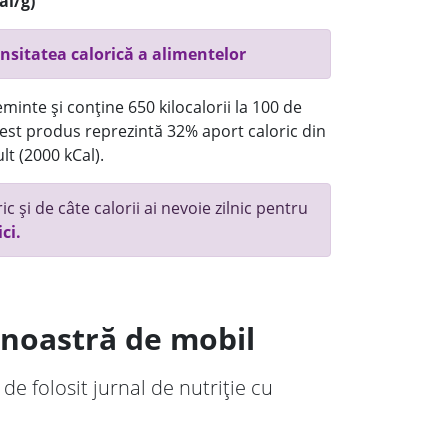
al/g)
nsitatea calorică a alimentelor
minte și conține 650 kilocalorii la 100 de
st produs reprezintă 32% aport caloric din
lt (2000 kCal).
c și de câte calorii ai nevoie zilnic pentru
ici.
a noastră de mobil
 de folosit jurnal de nutriție cu