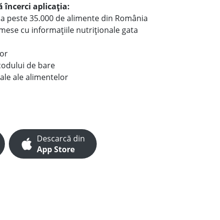
 încerci aplicația:
le a peste 35.000 de alimente din România
e mese cu informațiile nutriționale gata
lor
codului de bare
ale ale alimentelor
Descarcă din
App Store