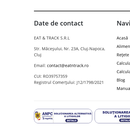
Date de contact
Navi
EAT & TRACK S.R.L
Acasă
Alimen
Str. Măceșului, Nr. 23A, Cluj-Napoca,
Cluj
Rețete
Calcul
Email:
contact@eatntrack.ro
Calcul
CUI: RO39757359
Blog
Registrul Comerțului: J12/1798/2021
Manual