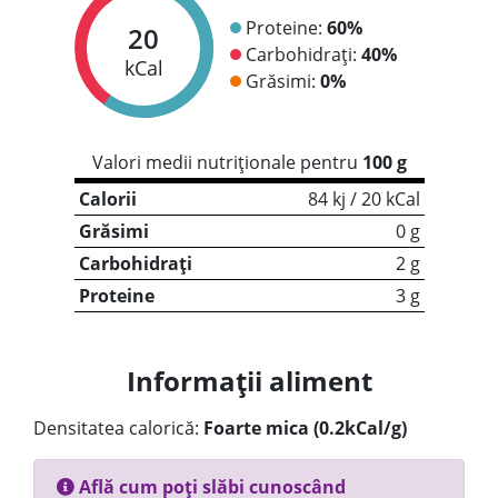
Proteine:
60%
20
Carbohidrați:
40%
kCal
Grăsimi:
0%
Valori medii nutriționale pentru
100 g
Calorii
84 kj / 20 kCal
Grăsimi
0 g
Carbohidrați
2 g
Proteine
3 g
Informații aliment
Densitatea calorică:
Foarte mica (0.2kCal/g)
Află cum poți slăbi cunoscând