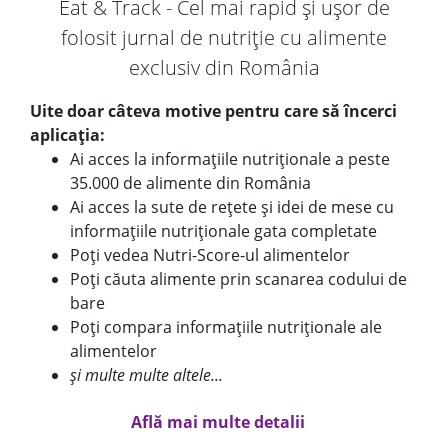
Eat & Track - Cel mai rapid și ușor de
folosit jurnal de nutriție cu alimente
exclusiv din România
Uite doar câteva motive pentru care să încerci
aplicația:
Ai acces la informațiile nutriționale a peste
35.000 de alimente din România
Ai acces la sute de rețete și idei de mese cu
informațiile nutriționale gata completate
Poți vedea Nutri-Score-ul alimentelor
Poți căuta alimente prin scanarea codului de
bare
Poți compara informațiile nutriționale ale
alimentelor
și multe multe altele...
Află mai multe detalii