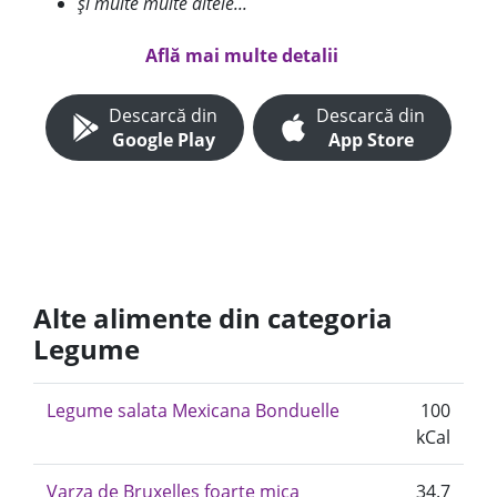
și multe multe altele...
Află mai multe detalii
Descarcă din
Descarcă din
Google Play
App Store
Alte alimente din categoria
Legume
Legume salata Mexicana Bonduelle
100
kCal
Varza de Bruxelles foarte mica
34.7