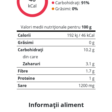
Carbohidrați:
91%
kCal
Grăsimi:
0%
Valori medii nutriționale pentru
100 g
Calorii
192 kj / 46 kCal
Grăsimi
0 g
Carbohidrați
10.2 g
din care
Zaharuri
3.1 g
Fibre
1.7 g
Proteine
1 g
Sare
1200 mg
Informații aliment