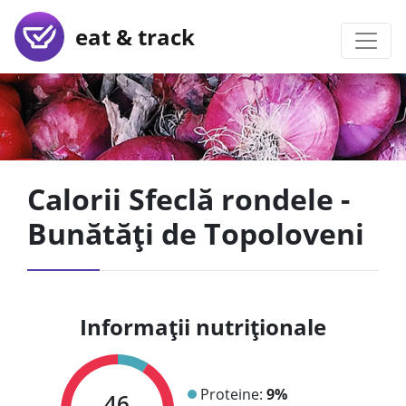
eat & track
Calorii Sfeclă rondele -
Bunătăți de Topoloveni
Informații nutriționale
Proteine:
9%
46