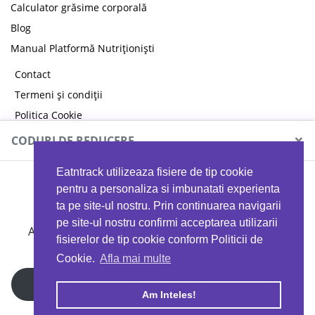
Calculator grăsime corporală
Blog
Manual Platformă Nutriționiști
Contact
Termeni și condiții
Politica Cookie
Politica de confidențialitate
×
CODURI DE REDUCERE
Eatntrack utilizeaza fisiere de tip cookie
MYPROTEIN
pentru a personaliza si imbunatati experienta
ta pe site-ul nostru. Prin continuarea navigarii
pe site-ul nostru confirmi acceptarea utilizarii
Ai
40%
reducere la orice comandă folosind codul
fisierelor de tip cookie conform Politicii de
EATTRACK
Cookie.
Afla mai multe
Profită acum
Am Inteles!
Copyright © 2026 EAT & TRACK S.R.L