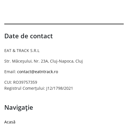
Date de contact
EAT & TRACK S.R.L
Str. Măceșului, Nr. 23A, Cluj-Napoca, Cluj
Email:
contact@eatntrack.ro
CUI: RO39757359
Registrul Comerțului: J12/1798/2021
Navigație
Acasă