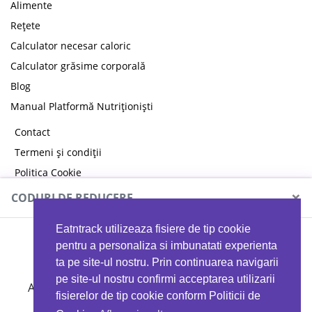
Alimente
Rețete
Calculator necesar caloric
Calculator grăsime corporală
Blog
Manual Platformă Nutriționiști
Contact
Termeni și condiții
Politica Cookie
Politica de confidențialitate
×
CODURI DE REDUCERE
Eatntrack utilizeaza fisiere de tip cookie
MYPROTEIN
pentru a personaliza si imbunatati experienta
ta pe site-ul nostru. Prin continuarea navigarii
pe site-ul nostru confirmi acceptarea utilizarii
Ai
40%
reducere la orice comandă folosind codul
fisierelor de tip cookie conform Politicii de
EATTRACK