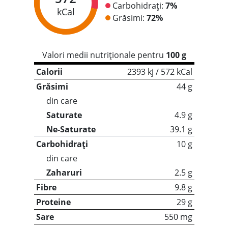
Carbohidrați:
7%
kCal
Grăsimi:
72%
Valori medii nutriționale pentru
100 g
Calorii
2393 kj / 572 kCal
Grăsimi
44 g
din care
Saturate
4.9 g
Ne-Saturate
39.1 g
Carbohidrați
10 g
din care
Zaharuri
2.5 g
Fibre
9.8 g
Proteine
29 g
Sare
550 mg