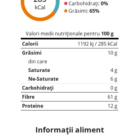
Carbohidrați:
0%
kCal
Grăsimi:
65%
Valori medii nutriționale pentru
100 g
Calorii
1192 kj / 285 kCal
Grăsimi
10 g
din care
Saturate
4 g
Ne-Saturate
6 g
Carbohidrați
0 g
Fibre
61 g
Proteine
12 g
Informații aliment