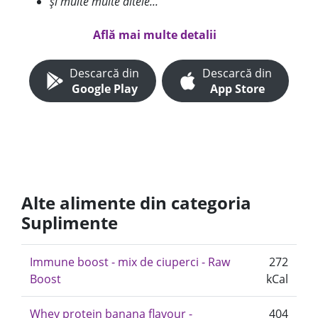
și multe multe altele...
Află mai multe detalii
Descarcă din
Descarcă din
Google Play
App Store
Alte alimente din categoria
Suplimente
Immune boost - mix de ciuperci - Raw
272
Boost
kCal
Whey protein banana flavour -
404