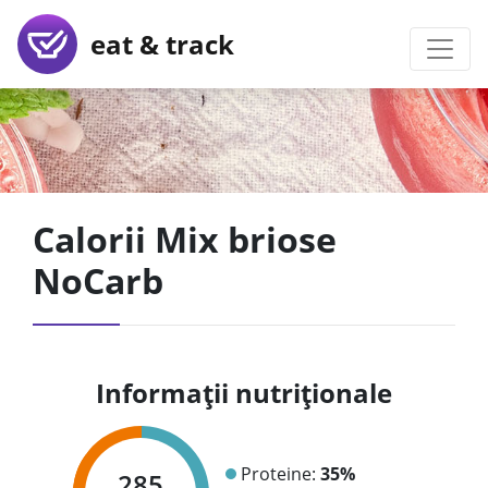
eat & track
Calorii Mix briose
NoCarb
Informații nutriționale
Proteine:
35%
285