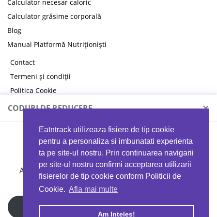
Calculator necesar caloric
Calculator grăsime corporală
Blog
Manual Platformă Nutriționiști
Contact
Termeni și condiții
Politica Cookie
Politica de confidențialitate
×
CODURI DE REDUCERE
Eatntrack utilizeaza fisiere de tip cookie
MYPROTEIN
pentru a personaliza si imbunatati experienta
ta pe site-ul nostru. Prin continuarea navigarii
pe site-ul nostru confirmi acceptarea utilizarii
Ai
40%
reducere la orice comandă folosind codul
fisierelor de tip cookie conform Politicii de
EATTRACK
Cookie.
Afla mai multe
Profită acum
Am Inteles!