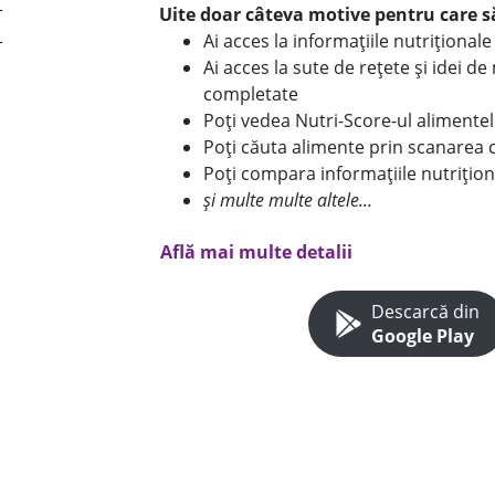
Uite doar câteva motive pentru care să
Ai acces la informațiile nutriționa
Ai acces la sute de rețete și idei d
completate
Poți vedea Nutri-Score-ul alimente
Poți căuta alimente prin scanarea 
Poți compara informațiile nutrițion
și multe multe altele...
Află mai multe detalii
Descarcă din
Google Play