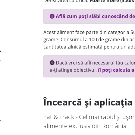
Densitatea calorică:
Foarte mare (3.86k
Află cum poți slăbi cunoscând de
Acest aliment face parte din categoria Su
grame. Consumul a 100 de grame din ace
cantitatea zilnică estimată pentru un adu
Dacă vrei să afli necesarul tău calori
a-ți atinge obiectivul,
îl poți calcula a
Încearcă și aplicați
Eat & Track - Cel mai rapid și ușor
alimente exclusiv din România