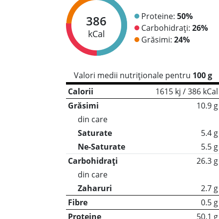
Proteine:
50%
386
Carbohidrați:
26%
kCal
Grăsimi:
24%
Valori medii nutriționale pentru
100 g
Calorii
1615 kj / 386 kCal
Grăsimi
10.9 g
din care
Saturate
5.4 g
Ne-Saturate
5.5 g
Carbohidrați
26.3 g
din care
Zaharuri
2.7 g
Fibre
0.5 g
Proteine
50.1 g