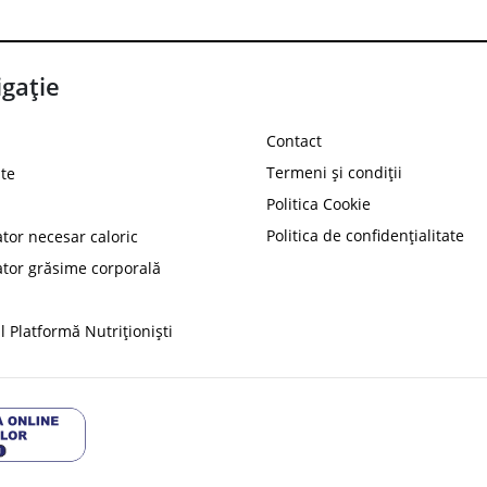
gație
Contact
Termeni și condiții
te
Politica Cookie
Politica de confidențialitate
ator necesar caloric
PROT
ator grăsime corporală
Ai
10%
reducere la
folosind codul
 Platformă Nutriționiști
Profită 