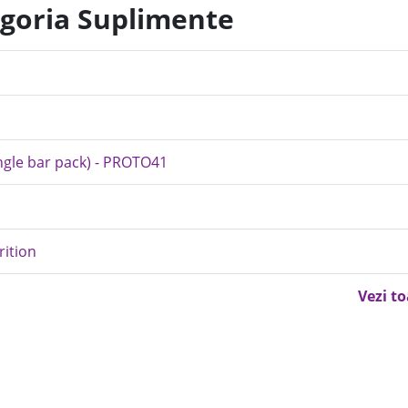
egoria Suplimente
ingle bar pack) - PROTO41
rition
Vezi t