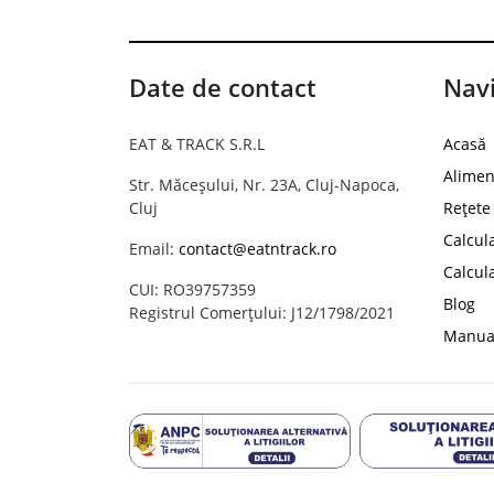
Date de contact
Navi
EAT & TRACK S.R.L
Acasă
Alimen
Str. Măceșului, Nr. 23A, Cluj-Napoca,
Cluj
Rețete
Calcul
Email:
contact@eatntrack.ro
Calcul
CUI: RO39757359
Blog
Registrul Comerțului: J12/1798/2021
Manual