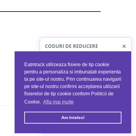
×
CODURI DE REDUCERE
Eatntrack utilizeaza fisiere de tip cookie
O41
MYPROTEIN
pentru a personaliza si imbunatati experienta
ta pe site-ul nostru. Prin continuarea navigarii
 orice comandă
Ai
40%
reducere la orice comandă
pe site-ul nostru confirmi acceptarea utilizarii
EATNTRACK
folosind codul
EATTRACK
fisierelor de tip cookie conform Politicii de
Cookie.
Afla mai multe
acum
Profită acum
Am Inteles!
Copyright © 2026 EAT & TRACK S.R.L