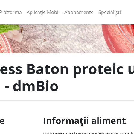
(current)
(current)
Platforma
Aplicație Mobil
Abonamente
Specialiști
ness Baton proteic 
a - dmBio
le
Informații aliment