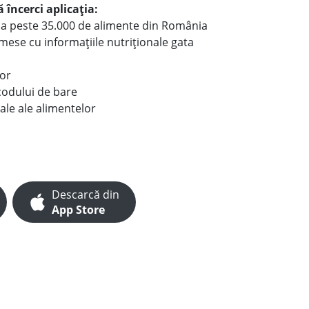
 încerci aplicația:
le a peste 35.000 de alimente din România
e mese cu informațiile nutriționale gata
lor
codului de bare
ale ale alimentelor
Descarcă din
App Store