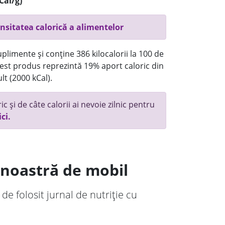
Cal/g)
nsitatea calorică a alimentelor
plimente și conține 386 kilocalorii la 100 de
st produs reprezintă 19% aport caloric din
lt (2000 kCal).
c și de câte calorii ai nevoie zilnic pentru
ici.
a noastră de mobil
 de folosit jurnal de nutriție cu