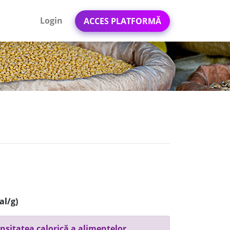
Login
ACCES PLATFORMĂ
al/g)
nsitatea calorică a alimentelor