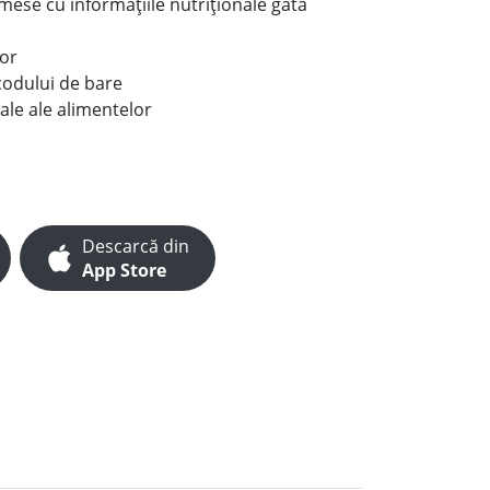
e mese cu informațiile nutriționale gata
lor
codului de bare
ale ale alimentelor
Descarcă din
App Store