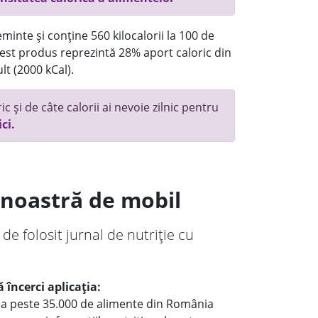
minte și conține 560 kilocalorii la 100 de
st produs reprezintă 28% aport caloric din
lt (2000 kCal).
c și de câte calorii ai nevoie zilnic pentru
ici.
a noastră de mobil
 de folosit jurnal de nutriție cu
 încerci aplicația:
le a peste 35.000 de alimente din România