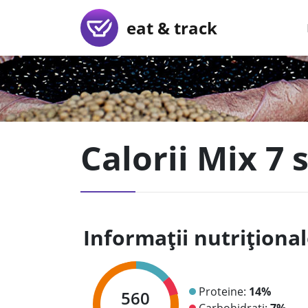
eat & track
Calorii Mix 7 
Informații nutriționa
Proteine:
14%
560
Carbohidrați:
7%