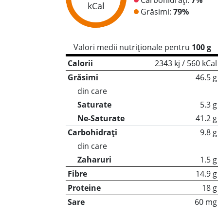
kCal
Grăsimi:
79%
Valori medii nutriționale pentru
100 g
Calorii
2343 kj / 560 kCal
Grăsimi
46.5 g
din care
Saturate
5.3 g
Ne-Saturate
41.2 g
Carbohidrați
9.8 g
din care
Zaharuri
1.5 g
Fibre
14.9 g
Proteine
18 g
Sare
60 mg