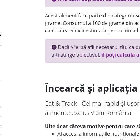
Acest aliment face parte din categoria Se
grame. Consumul a 100 de grame din ace
cantitatea zilnică estimată pentru un adu
Dacă vrei să afli necesarul tău calori
a-ți atinge obiectivul,
îl poți calcula a
Încearcă și aplicați
Eat & Track - Cel mai rapid și ușor
alimente exclusiv din România
Uite doar câteva motive pentru care să
Ai acces la informațiile nutriționa