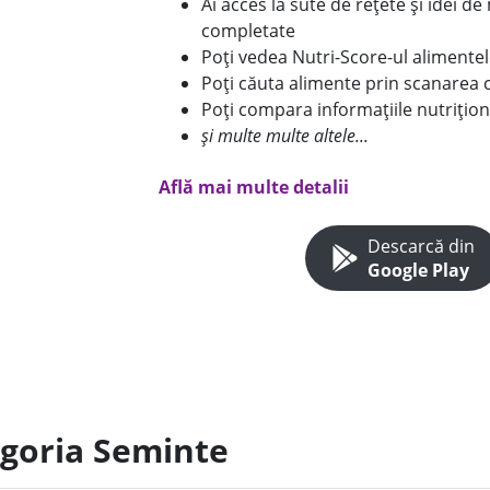
Ai acces la sute de rețete și idei d
completate
Poți vedea Nutri-Score-ul alimente
Poți căuta alimente prin scanarea 
Poți compara informațiile nutrițion
și multe multe altele...
Află mai multe detalii
Descarcă din
Google Play
egoria Seminte