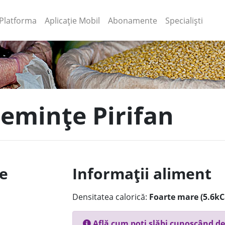
(current)
(current)
Platforma
Aplicație Mobil
Abonamente
Specialiști
semințe Pirifan
le
Informații aliment
Densitatea calorică:
Foarte mare (5.6kC
Află cum poți slăbi cunoscând de