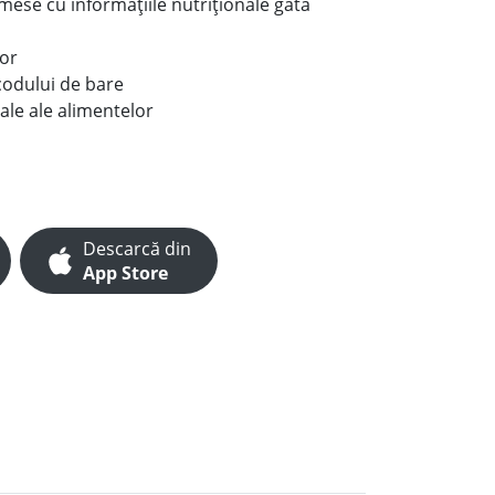
e mese cu informațiile nutriționale gata
lor
codului de bare
ale ale alimentelor
Descarcă din
App Store