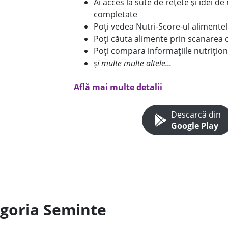
Ai acces la sute de rețete și idei d
completate
Poți vedea Nutri-Score-ul alimente
Poți căuta alimente prin scanarea 
Poți compara informațiile nutrițion
și multe multe altele...
Află mai multe detalii
Descarcă din
Google Play
egoria Seminte