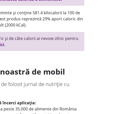
minte și conține 581.4 kilocalorii la 100 de
st produs reprezintă 29% aport caloric din
lt (2000 kCal).
c și de câte calorii ai nevoie zilnic pentru
ici.
a noastră de mobil
 de folosit jurnal de nutriție cu
 încerci aplicația:
le a peste 35.000 de alimente din România