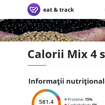
eat & track
Calorii Mix 4 
Informații nutriționa
Proteine:
15%
581.4
Carbohidrați:
6%