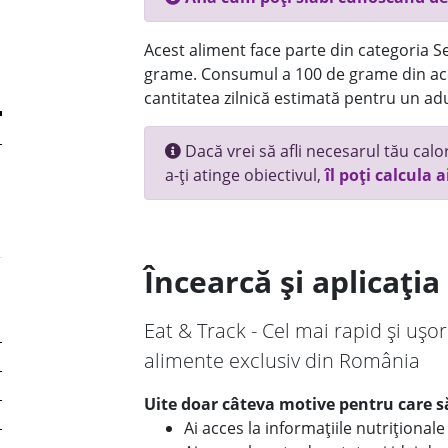
Acest aliment face parte din categoria Se
grame. Consumul a 100 de grame din ace
cantitatea zilnică estimată pentru un adu
Dacă vrei să afli necesarul tău calori
a-ți atinge obiectivul,
îl poți calcula a
Încearcă și aplicați
Eat & Track - Cel mai rapid și ușor
alimente exclusiv din România
Uite doar câteva motive pentru care să
Ai acces la informațiile nutriționa