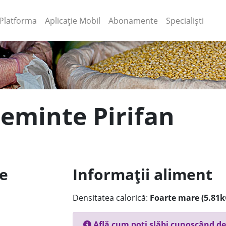
(current)
(current)
Platforma
Aplicație Mobil
Abonamente
Specialiști
seminte Pirifan
le
Informații aliment
Densitatea calorică:
Foarte mare (5.81k
Află cum poți slăbi cunoscând de