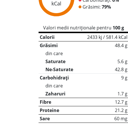
kCal
Grăsimi:
79%
Valori medii nutriționale pentru
100 g
Calorii
2433 kj / 581.4 kCal
Grăsimi
48.4 g
din care
Saturate
5.6 g
Ne-Saturate
42.8 g
Carbohidrați
9 g
din care
Zaharuri
1.7 g
Fibre
12.7 g
Proteine
21.2 g
Sare
60 mg