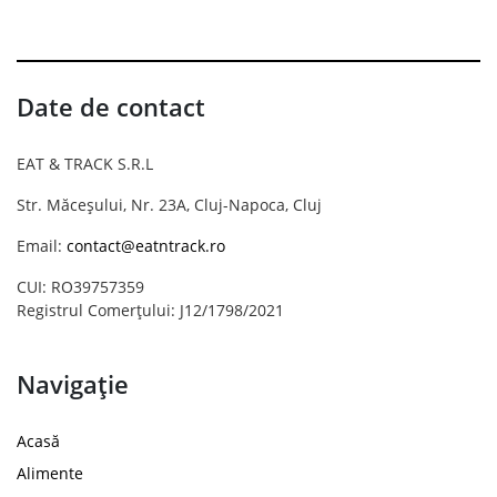
Date de contact
EAT & TRACK S.R.L
Str. Măceșului, Nr. 23A, Cluj-Napoca, Cluj
Email:
contact@eatntrack.ro
CUI: RO39757359
Registrul Comerțului: J12/1798/2021
Navigație
Acasă
Alimente