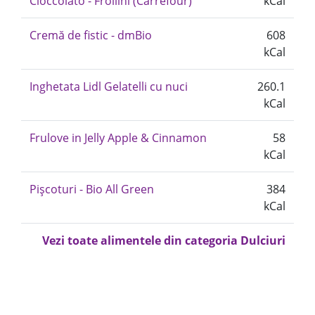
Cioccolato - Frollini (Carrefour)
kCal
Cremă de fistic - dmBio
608
kCal
Inghetata Lidl Gelatelli cu nuci
260.1
kCal
Frulove in Jelly Apple & Cinnamon
58
kCal
Pișcoturi - Bio All Green
384
kCal
Vezi toate alimentele din categoria Dulciuri