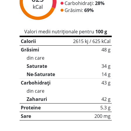
Carbohidrați:
28%
kCal
Grăsimi:
69%
Valori medii nutriționale pentru
100 g
Calorii
2615 kj / 625 kCal
Grăsimi
48 g
din care
Saturate
34 g
Ne-Saturate
14 g
Carbohidrați
43 g
din care
Zaharuri
42 g
Proteine
5.3 g
Sare
200 mg