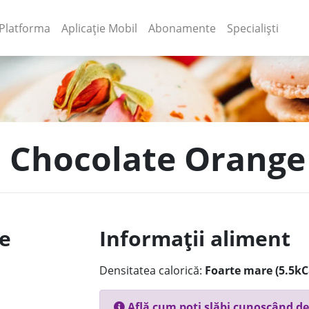
(current)
(current)
Platforma
Aplicație Mobil
Abonamente
Specialiști
's Chocolate Orange
le
Informații aliment
Densitatea calorică:
Foarte mare (5.5kC
Află cum poți slăbi cunoscând de