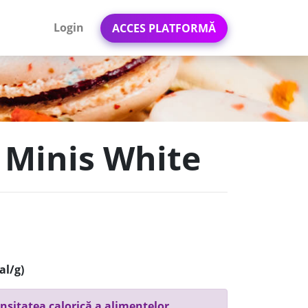
Login
ACCES PLATFORMĂ
 Minis White
al/g)
nsitatea calorică a alimentelor