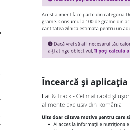
Acest aliment face parte din categoria Dul
grame. Consumul a 100 de grame din ace
cantitatea zilnică estimată pentru un adu
Dacă vrei să afli necesarul tău calori
a-ți atinge obiectivul,
îl poți calcula a
Încearcă și aplicați
Eat & Track - Cel mai rapid și ușor
alimente exclusiv din România
Uite doar câteva motive pentru care să
Ai acces la informațiile nutriționa