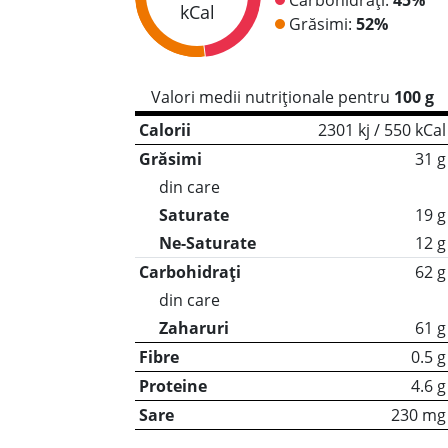
kCal
Grăsimi:
52%
Valori medii nutriționale pentru
100 g
Calorii
2301 kj / 550 kCal
Grăsimi
31 g
din care
Saturate
19 g
Ne-Saturate
12 g
Carbohidrați
62 g
din care
Zaharuri
61 g
Fibre
0.5 g
Proteine
4.6 g
Sare
230 mg