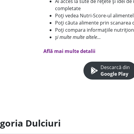
Ai acces la sute de rețete și idei d
completate
Poți vedea Nutri-Score-ul alimente
Poți căuta alimente prin scanarea 
Poți compara informațiile nutrițion
și multe multe altele...
Află mai multe detalii
Descarcă din
Google Play
goria Dulciuri