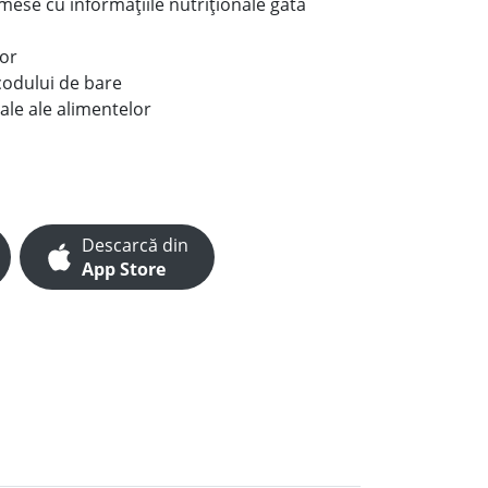
e mese cu informațiile nutriționale gata
lor
codului de bare
ale ale alimentelor
Descarcă din
App Store