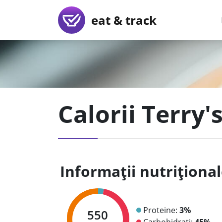
eat & track
Calorii Terry
Informații nutriționa
Proteine:
3%
550
Carbohidrați:
45%