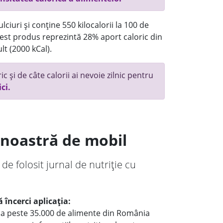
ciuri și conține 550 kilocalorii la 100 de
st produs reprezintă 28% aport caloric din
lt (2000 kCal).
c și de câte calorii ai nevoie zilnic pentru
ici.
a noastră de mobil
 de folosit jurnal de nutriție cu
 încerci aplicația:
le a peste 35.000 de alimente din România