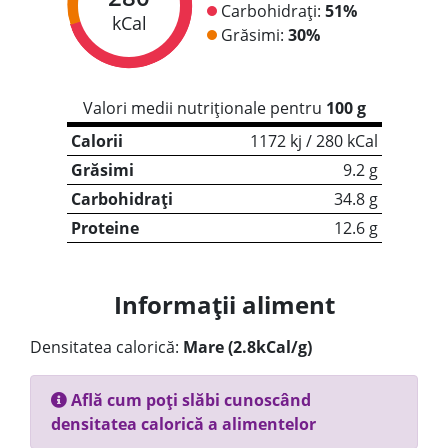
Carbohidrați:
51%
kCal
Grăsimi:
30%
Valori medii nutriționale pentru
100 g
Calorii
1172 kj / 280 kCal
Grăsimi
9.2 g
Carbohidrați
34.8 g
Proteine
12.6 g
Informații aliment
Densitatea calorică:
Mare (2.8kCal/g)
Află cum poți slăbi cunoscând
densitatea calorică a alimentelor