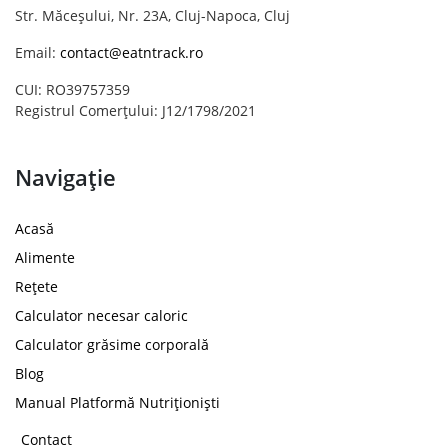
Str. Măceșului, Nr. 23A, Cluj-Napoca, Cluj
Email:
contact@eatntrack.ro
CUI: RO39757359
Registrul Comerțului: J12/1798/2021
Navigație
Acasă
Alimente
Rețete
Calculator necesar caloric
Calculator grăsime corporală
Blog
Manual Platformă Nutriționiști
Contact