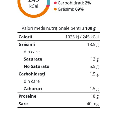
Carbohidrați:
2%
kCal
Grăsimi:
69%
Valori medii nutriționale pentru
100 g
Calorii
1025 kj / 245 kCal
Grăsimi
18.5 g
din care
Saturate
13 g
Ne-Saturate
5.5 g
Carbohidrați
1.5 g
din care
Zaharuri
1.5 g
Proteine
18 g
Sare
40 mg