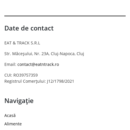
Date de contact
EAT & TRACK S.R.L
Str. Măceșului, Nr. 23A, Cluj-Napoca, Cluj
Email:
contact@eatntrack.ro
CUI: RO39757359
Registrul Comerțului: J12/1798/2021
Navigație
Acasă
Alimente