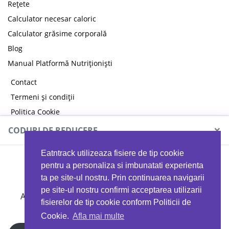
Rețete
Calculator necesar caloric
Calculator grăsime corporală
Blog
Manual Platformă Nutriționiști
Contact
Termeni și condiții
Politica Cookie
Politica de confidențialitate
×
CODURI DE REDUCERE
Eatntrack utilizeaza fisiere de tip cookie
MYPROTEIN
pentru a personaliza si imbunatati experienta
ta pe site-ul nostru. Prin continuarea navigarii
pe site-ul nostru confirmi acceptarea utilizarii
Ai
40%
reducere la orice comandă folosind codul
fisierelor de tip cookie conform Politicii de
EATTRACK
Cookie.
Afla mai multe