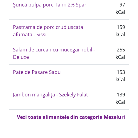
Șuncă pulpa porc Tann 2% Spar
97
kCal
Pastrama de porc crud uscata
159
afumata - Sissi
kCal
Salam de curcan cu mucegai nobil -
255
Deluxe
kCal
Pate de Pasare Sadu
153
kCal
Jambon mangaliță - Szekely Falat
139
kCal
Vezi toate alimentele din categoria Mezeluri