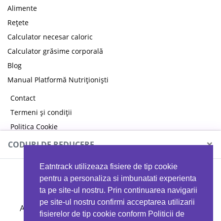
Alimente
Rețete
Calculator necesar caloric
Calculator grăsime corporală
Blog
Manual Platformă Nutriționiști
Contact
Termeni și condiții
Politica Cookie
Politica de confidențialitate
×
CODURI DE REDUCERE
Eatntrack utilizeaza fisiere de tip cookie
MYPROTEIN
pentru a personaliza si imbunatati experienta
ta pe site-ul nostru. Prin continuarea navigarii
pe site-ul nostru confirmi acceptarea utilizarii
Ai
40%
reducere la orice comandă folosind codul
fisierelor de tip cookie conform Politicii de
EATTRACK