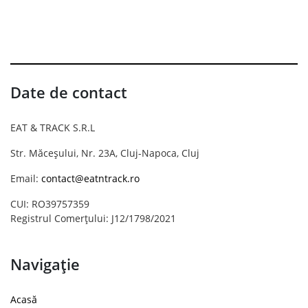
Date de contact
EAT & TRACK S.R.L
Str. Măceșului, Nr. 23A, Cluj-Napoca, Cluj
Email:
contact@eatntrack.ro
CUI: RO39757359
Registrul Comerțului: J12/1798/2021
Navigație
Acasă