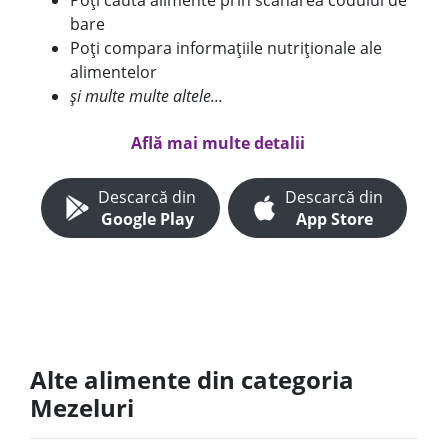
Poți căuta alimente prin scanarea codului de
bare
Poți compara informațiile nutriționale ale
alimentelor
și multe multe altele...
Află mai multe detalii
Descarcă din
Descarcă din
Google Play
App Store
Alte alimente din categoria
Mezeluri