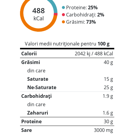
Proteine:
25%
488
Carbohidrați:
2%
kCal
Grăsimi:
73%
Valori medii nutriționale pentru
100 g
Calorii
2042 kj / 488 kCal
Grăsimi
40 g
din care
Saturate
15 g
Ne-Saturate
25 g
Carbohidrați
1.9 g
din care
Zaharuri
1.6 g
Proteine
30 g
Sare
3000 mg