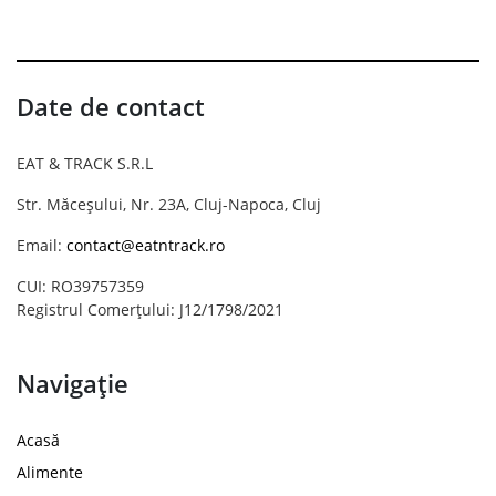
Date de contact
EAT & TRACK S.R.L
Str. Măceșului, Nr. 23A, Cluj-Napoca, Cluj
Email:
contact@eatntrack.ro
CUI: RO39757359
Registrul Comerțului: J12/1798/2021
Navigație
Acasă
Alimente