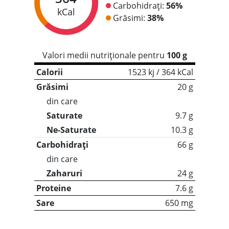
Carbohidrați:
56%
kCal
Grăsimi:
38%
Valori medii nutriționale pentru
100 g
Calorii
1523 kj / 364 kCal
Grăsimi
20 g
din care
Saturate
9.7 g
Ne-Saturate
10.3 g
Carbohidrați
66 g
din care
Zaharuri
24 g
Proteine
7.6 g
Sare
650 mg