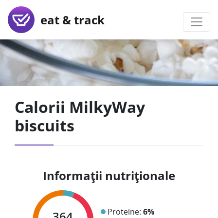
eat & track
Calorii MilkyWay
biscuits
Informații nutriționale
Proteine:
6%
364