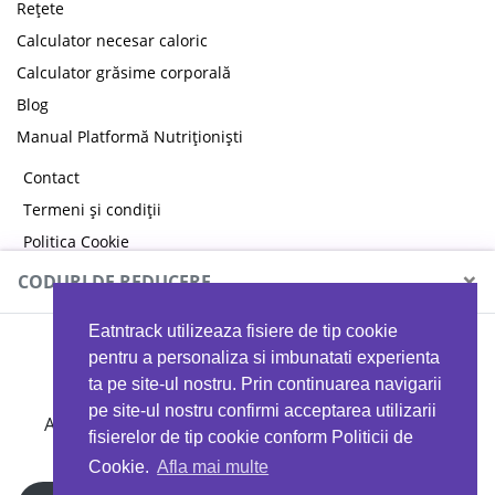
Rețete
Calculator necesar caloric
Calculator grăsime corporală
Blog
Manual Platformă Nutriționiști
Contact
Termeni și condiții
Politica Cookie
Politica de confidențialitate
×
CODURI DE REDUCERE
Eatntrack utilizeaza fisiere de tip cookie
MYPROTEIN
pentru a personaliza si imbunatati experienta
ta pe site-ul nostru. Prin continuarea navigarii
pe site-ul nostru confirmi acceptarea utilizarii
Ai
40%
reducere la orice comandă folosind codul
fisierelor de tip cookie conform Politicii de
EATTRACK
Cookie.
Afla mai multe