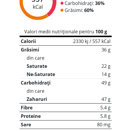
Carbohidrați:
36%
kCal
Grăsimi:
60%
Valori medii nutriționale pentru
100 g
Calorii
2330 kj / 557 kCal
Grăsimi
36 g
din care
Saturate
22 g
Ne-Saturate
14 g
Carbohidrați
49 g
din care
Zaharuri
47 g
Fibre
5.4 g
Proteine
5.8 g
Sare
80 mg