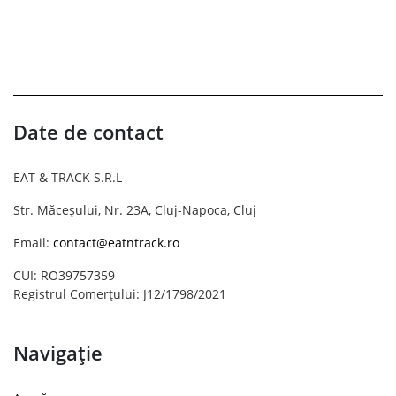
Date de contact
EAT & TRACK S.R.L
Str. Măceșului, Nr. 23A, Cluj-Napoca, Cluj
Email:
contact@eatntrack.ro
CUI: RO39757359
Registrul Comerțului: J12/1798/2021
Navigație