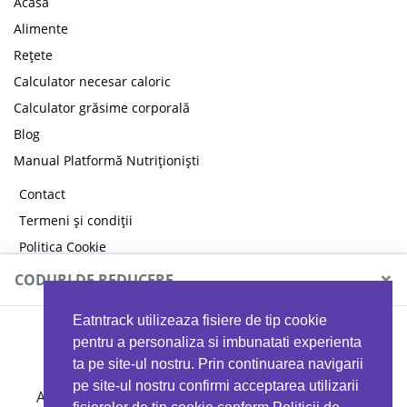
Acasă
Alimente
Rețete
Calculator necesar caloric
Calculator grăsime corporală
Blog
Manual Platformă Nutriționiști
Contact
Termeni și condiții
Politica Cookie
Politica de confidențialitate
×
CODURI DE REDUCERE
Eatntrack utilizeaza fisiere de tip cookie
MYPROTEIN
pentru a personaliza si imbunatati experienta
ta pe site-ul nostru. Prin continuarea navigarii
pe site-ul nostru confirmi acceptarea utilizarii
Ai
40%
reducere la orice comandă folosind codul