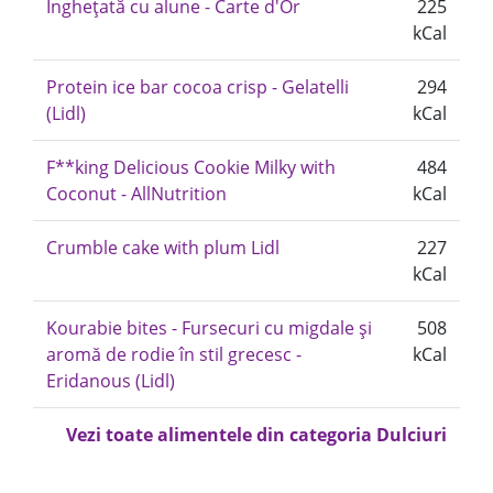
Inghețată cu alune - Carte d'Or
225
kCal
Protein ice bar cocoa crisp - Gelatelli
294
(Lidl)
kCal
F**king Delicious Cookie Milky with
484
Coconut - AllNutrition
kCal
Crumble cake with plum Lidl
227
kCal
Kourabie bites - Fursecuri cu migdale și
508
aromă de rodie în stil grecesc -
kCal
Eridanous (Lidl)
Vezi toate alimentele din categoria Dulciuri