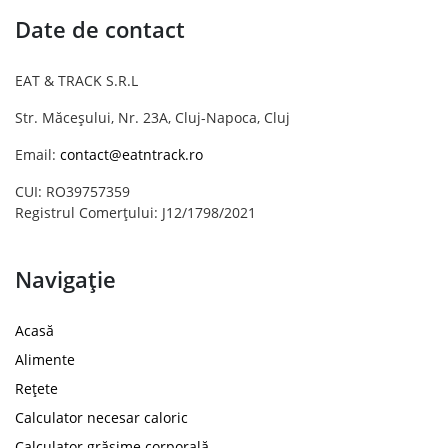
Date de contact
EAT & TRACK S.R.L
Str. Măceșului, Nr. 23A, Cluj-Napoca, Cluj
Email:
contact@eatntrack.ro
CUI: RO39757359
Registrul Comerțului: J12/1798/2021
Navigație
Acasă
Alimente
Rețete
Calculator necesar caloric
Calculator grăsime corporală