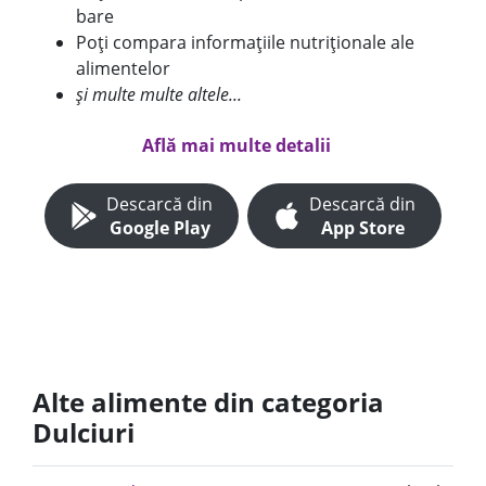
bare
Poți compara informațiile nutriționale ale
alimentelor
și multe multe altele...
Află mai multe detalii
Descarcă din
Descarcă din
Google Play
App Store
Alte alimente din categoria
Dulciuri