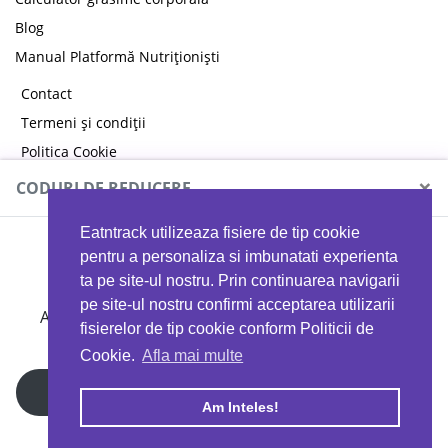
Blog
Manual Platformă Nutriționiști
Contact
Termeni și condiții
Politica Cookie
Politica de confidențialitate
×
CODURI DE REDUCERE
Eatntrack utilizeaza fisiere de tip cookie
MYPROTEIN
pentru a personaliza si imbunatati experienta
ta pe site-ul nostru. Prin continuarea navigarii
pe site-ul nostru confirmi acceptarea utilizarii
Ai
40%
reducere la orice comandă folosind codul
fisierelor de tip cookie conform Politicii de
EATTRACK
Cookie.
Afla mai multe
Profită acum
Am Inteles!
Copyright © 2026 EAT & TRACK S.R.L