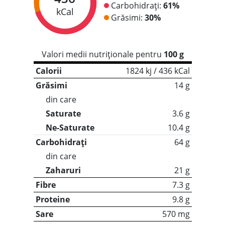
Carbohidrați:
61%
kCal
Grăsimi:
30%
Valori medii nutriționale pentru
100 g
Calorii
1824 kj / 436 kCal
Grăsimi
14 g
din care
Saturate
3.6 g
Ne-Saturate
10.4 g
Carbohidrați
64 g
din care
Zaharuri
21 g
Fibre
7.3 g
Proteine
9.8 g
Sare
570 mg