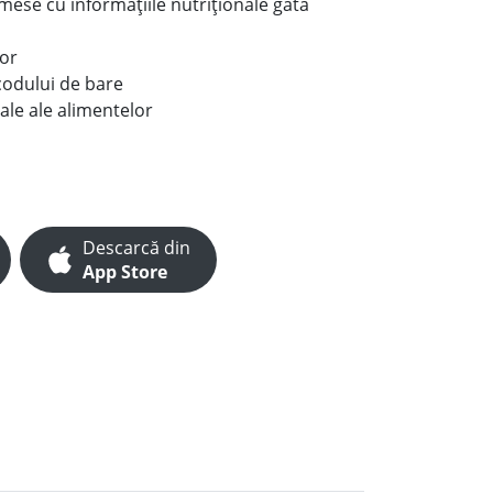
e mese cu informațiile nutriționale gata
lor
codului de bare
ale ale alimentelor
Descarcă din
App Store