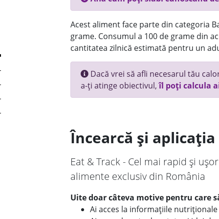
Acest aliment face parte din categoria Bau
grame. Consumul a 100 de grame din ace
cantitatea zilnică estimată pentru un adu
Dacă vrei să afli necesarul tău calori
a-ți atinge obiectivul,
îl poți calcula a
Încearcă și aplicați
Eat & Track - Cel mai rapid și ușor
alimente exclusiv din România
Uite doar câteva motive pentru care să
Ai acces la informațiile nutriționa