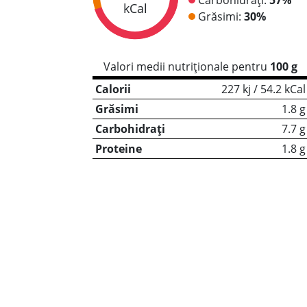
kCal
Grăsimi:
30%
Valori medii nutriționale pentru
100 g
Calorii
227 kj / 54.2 kCal
Grăsimi
1.8 g
Carbohidrați
7.7 g
Proteine
1.8 g