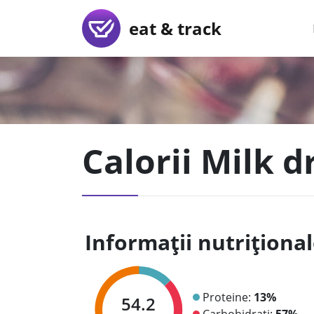
eat & track
Calorii Milk d
Informații nutriționa
Proteine:
13%
54.2
Carbohidrați:
57%