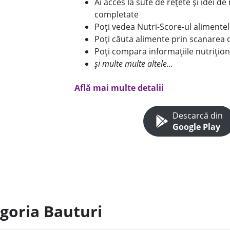
Ai acces la sute de rețete și idei d
completate
Poți vedea Nutri-Score-ul alimente
Poți căuta alimente prin scanarea 
Poți compara informațiile nutrițion
și multe multe altele...
Află mai multe detalii
Descarcă din
Google Play
egoria Bauturi