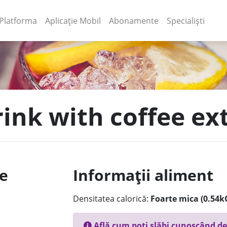
(current)
(current)
Platforma
Aplicație Mobil
Abonamente
Specialiști
rink with coffee ex
le
Informații aliment
Densitatea calorică:
Foarte mica (0.54k
Află cum poți slăbi cunoscând de