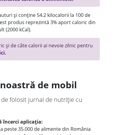
turi și conține 54.2 kilocalorii la 100 de
st produs reprezintă 3% aport caloric din
lt (2000 kCal).
c și de câte calorii ai nevoie zilnic pentru
ici.
a noastră de mobil
 de folosit jurnal de nutriție cu
 încerci aplicația:
le a peste 35.000 de alimente din România