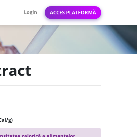
Login
ACCES PLATFORMĂ
tract
Cal/g)
nsitatea calorică a alimentelor