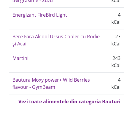
4% grasime - Zuzu
kCal
Energizant FireBird Light
4
kCal
Bere Fără Alcool Ursus Cooler cu Rodie
27
și Acai
kCal
Martini
243
kCal
Bautura Moxy power+ Wild Berries
4
flavour - GymBeam
kCal
Vezi toate alimentele din categoria Bauturi