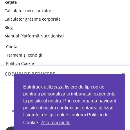
Rețete
Calculator necesar caloric
Calculator grăsime corporală
Blog
Manual Platformă Nutriționiști
Contact
Termeni și condiții
Politica Cookie
Politica de confidențialitate
×
CODURI DE REDUCERE
Eatntrack utilizeaza fisiere de tip cookie
MYPROTEIN
pentru a personaliza si imbunatati experienta
ta pe site-ul nostru. Prin continuarea navigarii
pe site-ul nostru confirmi acceptarea utilizarii
Ai
40%
reducere la orice comandă folosind codul
fisierelor de tip cookie conform Politicii de
EATTRACK
Cookie.
Afla mai multe