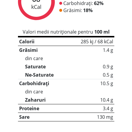
Carbohidrați:
62%
kCal
Grăsimi:
18%
Valori medii nutriționale pentru
100 ml
Calorii
285 kj / 68 kCal
Grăsimi
1.4 g
din care
Saturate
0.9 g
Ne-Saturate
0.5 g
Carbohidrați
10.5 g
din care
Zaharuri
10.4 g
Proteine
3.4 g
Sare
130 mg