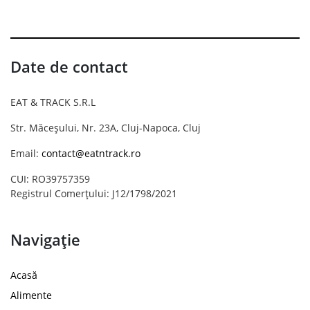
Date de contact
EAT & TRACK S.R.L
Str. Măceșului, Nr. 23A, Cluj-Napoca, Cluj
Email:
contact@eatntrack.ro
CUI: RO39757359
Registrul Comerțului: J12/1798/2021
Navigație
Acasă
Alimente