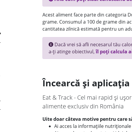
Acest aliment face parte din categoria Dul
grame. Consumul a 100 de grame din ace
cantitatea zilnică estimată pentru un adu
Dacă vrei să afli necesarul tău calori
a-ți atinge obiectivul,
îl poți calcula a
Încearcă și aplicați
Eat & Track - Cel mai rapid și ușor
alimente exclusiv din România
Uite doar câteva motive pentru care să
Ai acces la informațiile nutriționa