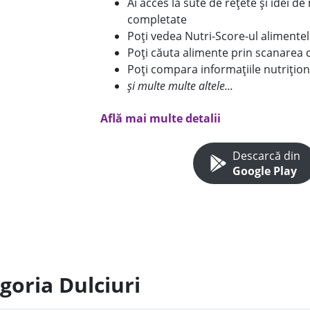
Ai acces la sute de rețete și idei d
completate
Poți vedea Nutri-Score-ul alimente
Poți căuta alimente prin scanarea 
Poți compara informațiile nutrițion
și multe multe altele...
Află mai multe detalii
Descarcă din
Google Play
goria Dulciuri