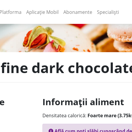
(current)
(current)
Platforma
Aplicație Mobil
Abonamente
Specialiști
 fine dark chocolat
le
Informații aliment
Densitatea calorică:
Foarte mare (3.75k
Află cum poți slăbi cunoscând de