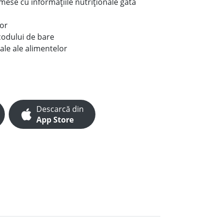
e mese cu informațiile nutriționale gata
lor
codului de bare
ale ale alimentelor
Descarcă din
App Store