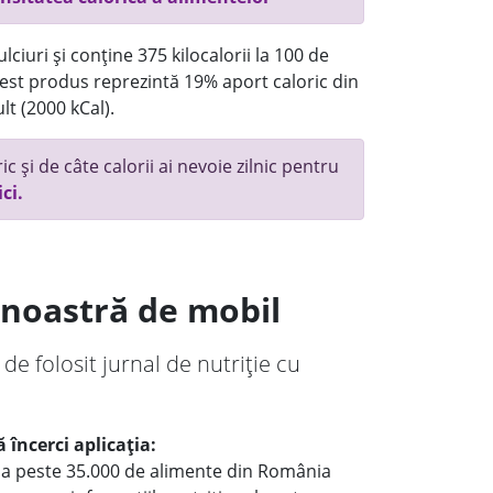
ciuri și conține 375 kilocalorii la 100 de
st produs reprezintă 19% aport caloric din
lt (2000 kCal).
c și de câte calorii ai nevoie zilnic pentru
ici.
a noastră de mobil
 de folosit jurnal de nutriție cu
 încerci aplicația:
le a peste 35.000 de alimente din România