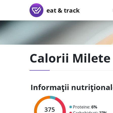
eat & track
Calorii Milete
Informații nutriționa
Proteine:
6%
375
Carbohidrați:
27%