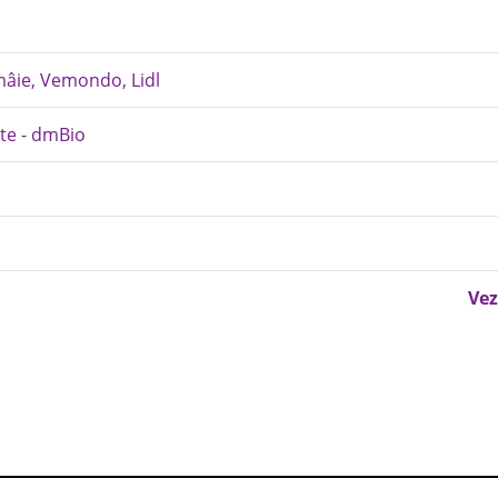
mâie, Vemondo, Lidl
pte - dmBio
Vez