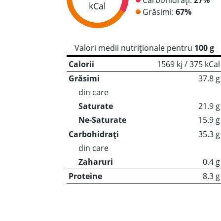
kCal
Grăsimi:
67%
Valori medii nutriționale pentru
100 g
Calorii
1569 kj / 375 kCal
Grăsimi
37.8 g
din care
Saturate
21.9 g
Ne-Saturate
15.9 g
Carbohidrați
35.3 g
din care
Zaharuri
0.4 g
Proteine
8.3 g