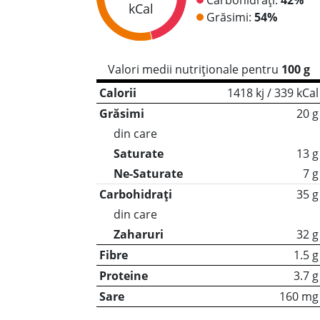
kCal
Grăsimi:
54%
Valori medii nutriționale pentru
100 g
Calorii
1418 kj / 339 kCal
Grăsimi
20 g
din care
Saturate
13 g
Ne-Saturate
7 g
Carbohidrați
35 g
din care
Zaharuri
32 g
Fibre
1.5 g
Proteine
3.7 g
Sare
160 mg