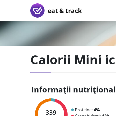
eat & track
Calorii Mini i
Informații nutriționa
Proteine:
4%
339
Carbohidrați:
42%