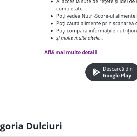
Ai acces la sute de rețete și idei d
completate
Poți vedea Nutri-Score-ul alimente
Poți căuta alimente prin scanarea 
Poți compara informațiile nutrițion
și multe multe altele...
Află mai multe detalii
Descarcă din
Google Play
goria Dulciuri