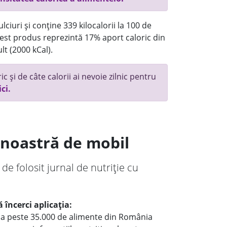
ciuri și conține 339 kilocalorii la 100 de
st produs reprezintă 17% aport caloric din
lt (2000 kCal).
c și de câte calorii ai nevoie zilnic pentru
ici.
a noastră de mobil
 de folosit jurnal de nutriție cu
 încerci aplicația:
le a peste 35.000 de alimente din România