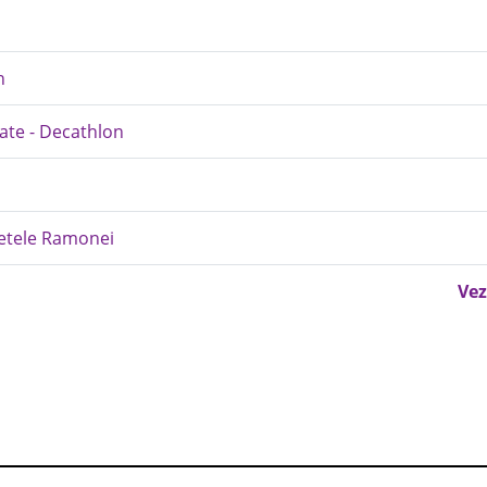
n
late - Decathlon
retele Ramonei
Vez