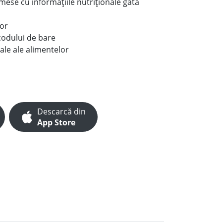
e mese cu informațiile nutriționale gata
lor
codului de bare
ale ale alimentelor
Descarcă din
App Store