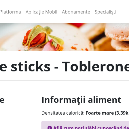
(current)
(current)
Platforma
Aplicație Mobil
Abonamente
Specialiști
ce sticks - Tobleron
le
Informații aliment
Densitatea calorică:
Foarte mare (3.39k
Află cum poți slăbi cunoscând de