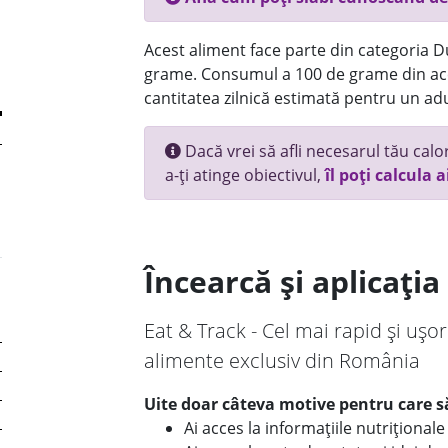
Acest aliment face parte din categoria Dul
grame. Consumul a 100 de grame din ace
cantitatea zilnică estimată pentru un adu
Dacă vrei să afli necesarul tău calori
a-ți atinge obiectivul,
îl poți calcula a
Încearcă și aplicați
Eat & Track - Cel mai rapid și ușor
alimente exclusiv din România
Uite doar câteva motive pentru care să
Ai acces la informațiile nutriționa