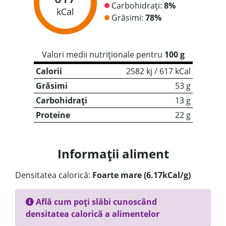
Carbohidrați:
8%
kCal
Grăsimi:
78%
Valori medii nutriționale pentru
100 g
Calorii
2582 kj / 617 kCal
Grăsimi
53 g
Carbohidrați
13 g
Proteine
22 g
Informații aliment
Densitatea calorică:
Foarte mare (6.17kCal/g)
Află cum poți slăbi cunoscând
densitatea calorică a alimentelor