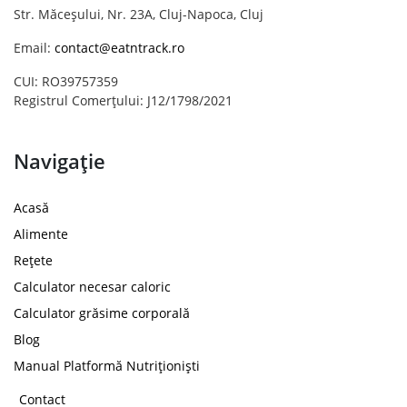
Str. Măceșului, Nr. 23A, Cluj-Napoca, Cluj
Email:
contact@eatntrack.ro
CUI: RO39757359
Registrul Comerțului: J12/1798/2021
Navigație
Acasă
Alimente
Rețete
Calculator necesar caloric
Calculator grăsime corporală
Blog
Manual Platformă Nutriționiști
Contact