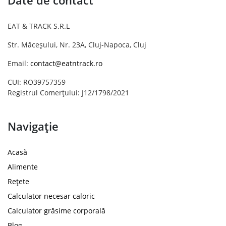
Date de contact
EAT & TRACK S.R.L
Str. Măceșului, Nr. 23A, Cluj-Napoca, Cluj
Email:
contact@eatntrack.ro
CUI: RO39757359
Registrul Comerțului: J12/1798/2021
Navigație
Acasă
Alimente
Rețete
Calculator necesar caloric
Calculator grăsime corporală
Blog