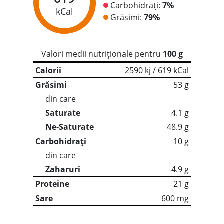
Carbohidrați:
7%
kCal
Grăsimi:
79%
Valori medii nutriționale pentru
100 g
Calorii
2590 kj / 619 kCal
Grăsimi
53 g
din care
Saturate
4.1 g
Ne-Saturate
48.9 g
Carbohidrați
10 g
din care
Zaharuri
4.9 g
Proteine
21 g
Sare
600 mg