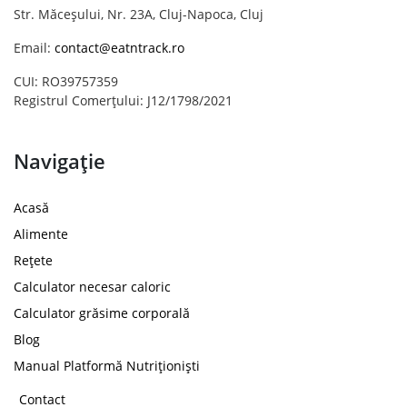
Str. Măceșului, Nr. 23A, Cluj-Napoca, Cluj
Email:
contact@eatntrack.ro
CUI: RO39757359
Registrul Comerțului: J12/1798/2021
Navigație
Acasă
Alimente
Rețete
Calculator necesar caloric
Calculator grăsime corporală
Blog
Manual Platformă Nutriționiști
Contact