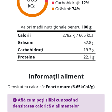
Carbohidrați:
12%
kCal
Grăsimi:
74%
Valori medii nutriționale pentru
100 g
Calorii
2782 kj / 665 kCal
Grăsimi
52.8 g
Carbohidrați
19.3 g
Proteine
22.1 g
Informații aliment
Densitatea calorică:
Foarte mare (6.65kCal/g)
Află cum poți slăbi cunoscând
densitatea calorică a alimentelor