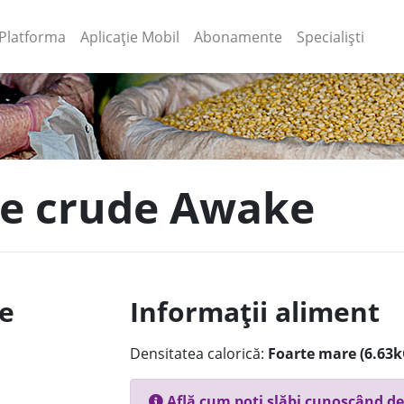
(current)
(current)
Platforma
Aplicație Mobil
Abonamente
Specialiști
le crude Awake
le
Informații aliment
Densitatea calorică:
Foarte mare (6.63k
Află cum poți slăbi cunoscând de