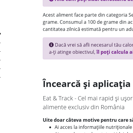
Acest aliment face parte din categoria Se
grame. Consumul a 100 de grame din ace
cantitatea zilnică estimată pentru un adu
Dacă vrei să afli necesarul tău calori
a-ți atinge obiectivul,
îl poți calcula a
Încearcă și aplicați
Eat & Track - Cel mai rapid și ușor
alimente exclusiv din România
Uite doar câteva motive pentru care să
Ai acces la informațiile nutriționa