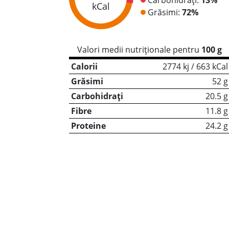
kCal
Grăsimi:
72%
Valori medii nutriționale pentru
100 g
Calorii
2774 kj / 663 kCal
Grăsimi
52 g
Carbohidrați
20.5 g
Fibre
11.8 g
Proteine
24.2 g