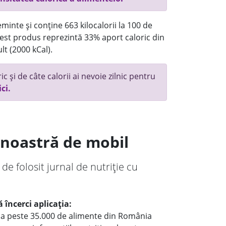
minte și conține 663 kilocalorii la 100 de
st produs reprezintă 33% aport caloric din
lt (2000 kCal).
c și de câte calorii ai nevoie zilnic pentru
ici.
a noastră de mobil
 de folosit jurnal de nutriție cu
 încerci aplicația:
le a peste 35.000 de alimente din România