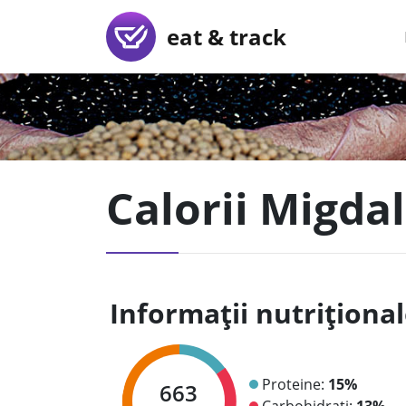
eat & track
Calorii Migda
Informații nutriționa
Proteine:
15%
663
Carbohidrați:
13%