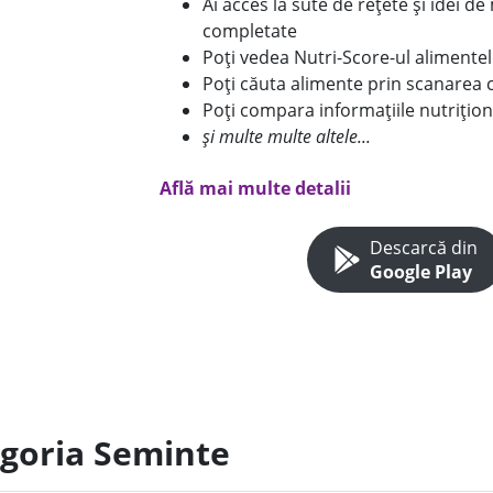
Ai acces la sute de rețete și idei d
completate
Poți vedea Nutri-Score-ul alimente
Poți căuta alimente prin scanarea 
Poți compara informațiile nutrițion
și multe multe altele...
Află mai multe detalii
Descarcă din
Google Play
egoria Seminte