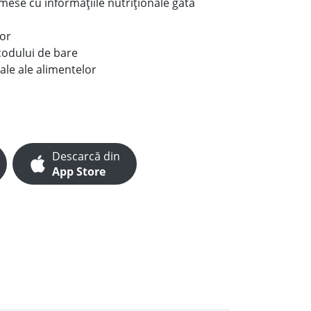
e mese cu informațiile nutriționale gata
lor
codului de bare
ale ale alimentelor
Descarcă din
App Store