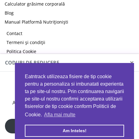
Calculator grăsime corporală
Blog
Manual Platformă Nutriționiști
Contact
Termeni și condiții
Politica Cookie
Politica de confidențialitate
×
CODURI DE REDUCERE
Eatntrack utilizeaza fisiere de tip cookie
MYPROTEIN
pentru a personaliza si imbunatati experienta
ta pe site-ul nostru. Prin continuarea navigarii
pe site-ul nostru confirmi acceptarea utilizarii
Ai
40%
reducere la orice comandă folosind codul
fisierelor de tip cookie conform Politicii de
EATTRACK
Cookie.
Afla mai multe
Profită acum
Am Inteles!
Copyright © 2026 EAT & TRACK S.R.L