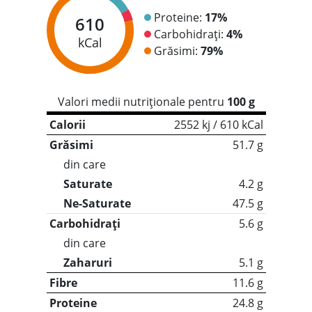
Proteine:
17%
610
Carbohidrați:
4%
kCal
Grăsimi:
79%
Valori medii nutriționale pentru
100 g
Calorii
2552 kj / 610 kCal
Grăsimi
51.7 g
din care
Saturate
4.2 g
Ne-Saturate
47.5 g
Carbohidrați
5.6 g
din care
Zaharuri
5.1 g
Fibre
11.6 g
Proteine
24.8 g