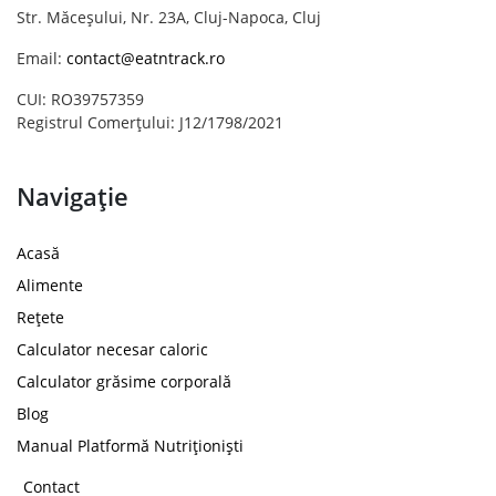
Str. Măceșului, Nr. 23A, Cluj-Napoca, Cluj
Email:
contact@eatntrack.ro
CUI: RO39757359
Registrul Comerțului: J12/1798/2021
Navigație
Acasă
Alimente
Rețete
Calculator necesar caloric
Calculator grăsime corporală
Blog
Manual Platformă Nutriționiști
Contact