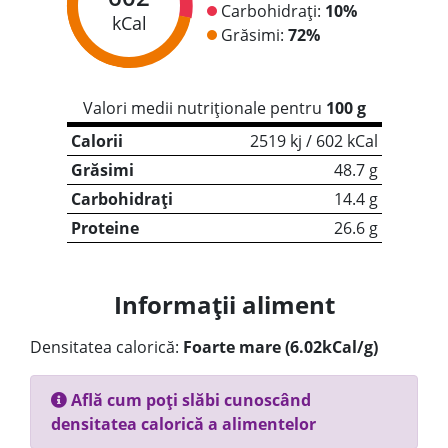
Carbohidrați:
10%
kCal
Grăsimi:
72%
Valori medii nutriționale pentru
100 g
Calorii
2519 kj / 602 kCal
Grăsimi
48.7 g
Carbohidrați
14.4 g
Proteine
26.6 g
Informații aliment
Densitatea calorică:
Foarte mare (6.02kCal/g)
Află cum poți slăbi cunoscând
densitatea calorică a alimentelor