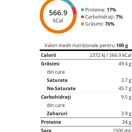
Proteine:
17%
566.9
Carbohidrați:
7%
kCal
Grăsimi:
76%
Valori medii nutriționale pentru
100 g
Calorii
2372 kj / 566.9 kCal
Grăsimi
49.4 g
din care
Saturate
3.7 g
Ne-Saturate
45.7 g
Carbohidrați
9.5 g
din care
Zaharuri
3.9 g
Proteine
24 g
Sare
1500 mg