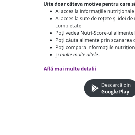
Uite doar câteva motive pentru care să
Ai acces la informațiile nutriționa
Ai acces la sute de rețete și idei d
completate
Poți vedea Nutri-Score-ul alimente
Poți căuta alimente prin scanarea 
Poți compara informațiile nutrițion
și multe multe altele...
Află mai multe detalii
Descarcă din
Google Play