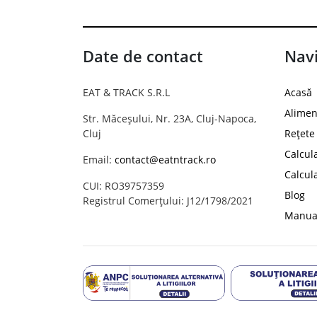
Date de contact
Navi
EAT & TRACK S.R.L
Acasă
Alimen
Str. Măceșului, Nr. 23A, Cluj-Napoca,
Cluj
Rețete
Calcul
Email:
contact@eatntrack.ro
Calcul
CUI: RO39757359
Blog
Registrul Comerțului: J12/1798/2021
Manual