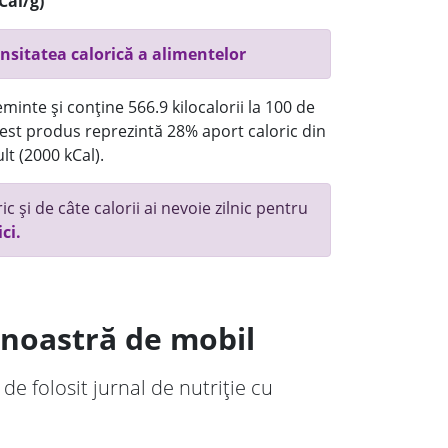
Cal/g)
nsitatea calorică a alimentelor
minte și conține 566.9 kilocalorii la 100 de
st produs reprezintă 28% aport caloric din
lt (2000 kCal).
c și de câte calorii ai nevoie zilnic pentru
ici.
a noastră de mobil
 de folosit jurnal de nutriție cu