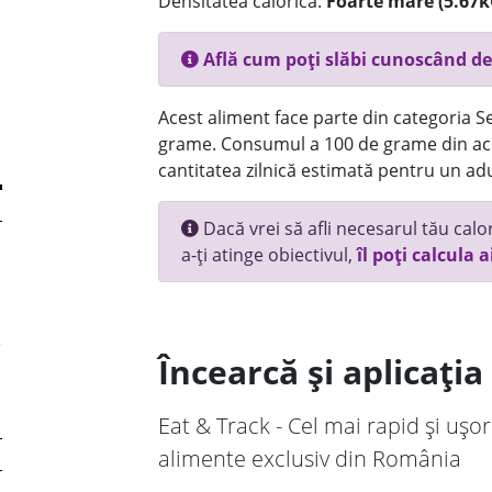
Densitatea calorică:
Foarte mare (5.67k
Află cum poți slăbi cunoscând de
Acest aliment face parte din categoria Se
grame. Consumul a 100 de grame din ace
cantitatea zilnică estimată pentru un adu
Dacă vrei să afli necesarul tău calori
a-ți atinge obiectivul,
îl poți calcula a
Încearcă și aplicați
Eat & Track - Cel mai rapid și ușor
alimente exclusiv din România