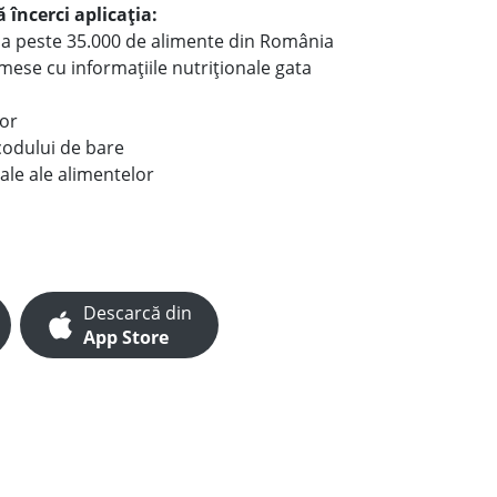
 încerci aplicația:
le a peste 35.000 de alimente din România
e mese cu informațiile nutriționale gata
lor
codului de bare
ale ale alimentelor
Descarcă din
App Store