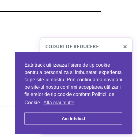
×
CODURI DE REDUCERE
Eatntrack utilizeaza fisiere de tip cookie
O41
MYPROTEIN
pentru a personaliza si imbunatati experienta
ta pe site-ul nostru. Prin continuarea navigarii
 orice comandă
Ai
40%
reducere la orice comandă
pe site-ul nostru confirmi acceptarea utilizarii
EATNTRACK
folosind codul
EATTRACK
fisierelor de tip cookie conform Politicii de
Cookie.
Afla mai multe
acum
Profită acum
Am Inteles!
Copyright © 2026 EAT & TRACK S.R.L