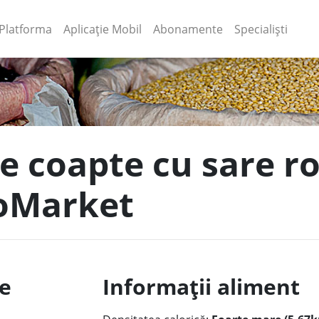
(current)
(current)
Platforma
Aplicație Mobil
Abonamente
Specialiști
e coapte cu sare r
ioMarket
le
Informații aliment