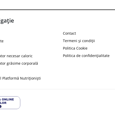
gație
Contact
Termeni și condiții
te
Politica Cookie
Politica de confidențialitate
ator necesar caloric
PROT
ator grăsime corporală
Ai
10%
reducere la
folosind codul
 Platformă Nutriționiști
Profită 