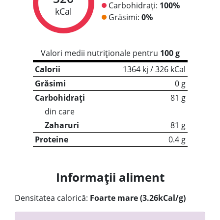
Carbohidrați:
100%
kCal
Grăsimi:
0%
Valori medii nutriționale pentru
100 g
Calorii
1364 kj / 326 kCal
Grăsimi
0 g
Carbohidrați
81 g
din care
Zaharuri
81 g
Proteine
0.4 g
Informații aliment
Densitatea calorică:
Foarte mare (3.26kCal/g)