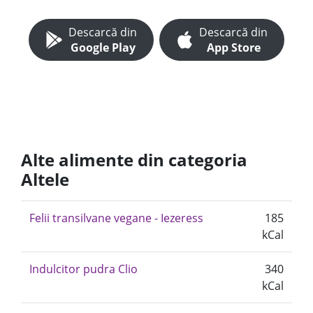
Descarcă din
Descarcă din
Google Play
App Store
Alte alimente din categoria
Altele
Felii transilvane vegane - Iezeress
185
kCal
Indulcitor pudra Clio
340
kCal