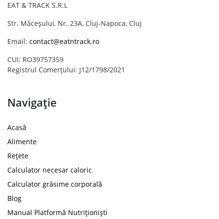
EAT & TRACK S.R.L
Str. Măceșului, Nr. 23A, Cluj-Napoca, Cluj
Email:
contact@eatntrack.ro
CUI: RO39757359
Registrul Comerțului: J12/1798/2021
Navigație
Acasă
Alimente
Rețete
Calculator necesar caloric
Calculator grăsime corporală
Blog
Manual Platformă Nutriționiști