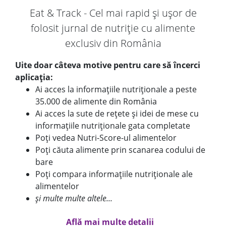
Eat & Track - Cel mai rapid și ușor de
folosit jurnal de nutriție cu alimente
exclusiv din România
Uite doar câteva motive pentru care să încerci
aplicația:
Ai acces la informațiile nutriționale a peste
35.000 de alimente din România
Ai acces la sute de rețete și idei de mese cu
informațiile nutriționale gata completate
Poți vedea Nutri-Score-ul alimentelor
Poți căuta alimente prin scanarea codului de
bare
Poți compara informațiile nutriționale ale
alimentelor
și multe multe altele...
Află mai multe detalii