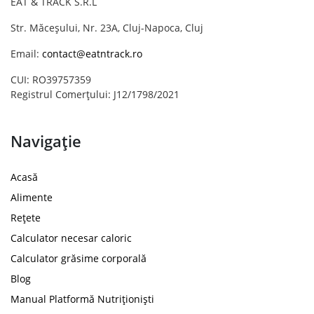
EAT & TRACK S.R.L
Str. Măceșului, Nr. 23A, Cluj-Napoca, Cluj
Email:
contact@eatntrack.ro
CUI: RO39757359
Registrul Comerțului: J12/1798/2021
Navigație
Acasă
Alimente
Rețete
Calculator necesar caloric
Calculator grăsime corporală
Blog
Manual Platformă Nutriționiști