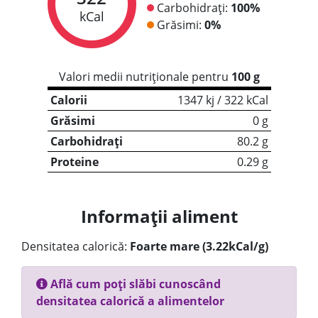
Carbohidrați:
100%
kCal
Grăsimi:
0%
Valori medii nutriționale pentru
100 g
Calorii
1347 kj / 322 kCal
Grăsimi
0 g
Carbohidrați
80.2 g
Proteine
0.29 g
Informații aliment
Densitatea calorică:
Foarte mare (3.22kCal/g)
Află cum poți slăbi cunoscând
densitatea calorică a alimentelor