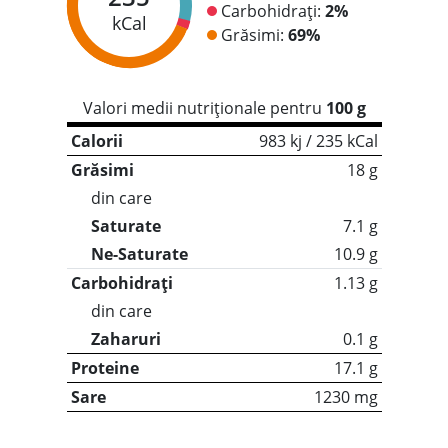
Carbohidrați:
2%
kCal
Grăsimi:
69%
Valori medii nutriționale pentru
100 g
Calorii
983 kj / 235 kCal
Grăsimi
18 g
din care
Saturate
7.1 g
Ne-Saturate
10.9 g
Carbohidrați
1.13 g
din care
Zaharuri
0.1 g
Proteine
17.1 g
Sare
1230 mg