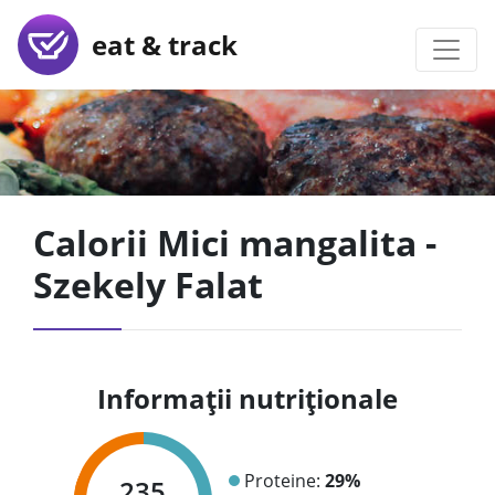
eat & track
Calorii Mici mangalita -
Szekely Falat
Informații nutriționale
Proteine:
29%
235