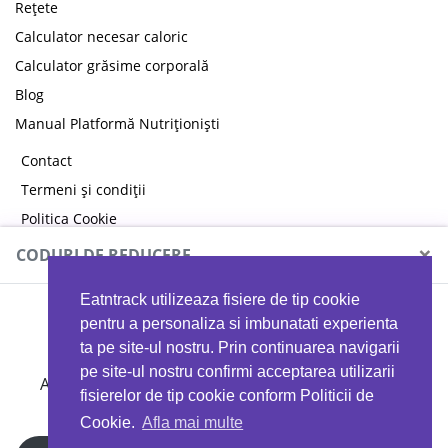
Rețete
Calculator necesar caloric
Calculator grăsime corporală
Blog
Manual Platformă Nutriționiști
Contact
Termeni și condiții
Politica Cookie
Politica de confidențialitate
×
CODURI DE REDUCERE
Eatntrack utilizeaza fisiere de tip cookie
MYPROTEIN
pentru a personaliza si imbunatati experienta
ta pe site-ul nostru. Prin continuarea navigarii
pe site-ul nostru confirmi acceptarea utilizarii
Ai
40%
reducere la orice comandă folosind codul
fisierelor de tip cookie conform Politicii de
EATTRACK
Cookie.
Afla mai multe