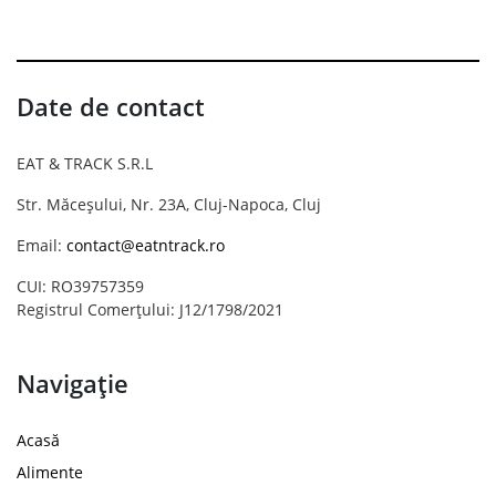
Date de contact
EAT & TRACK S.R.L
Str. Măceșului, Nr. 23A, Cluj-Napoca, Cluj
Email:
contact@eatntrack.ro
CUI: RO39757359
Registrul Comerțului: J12/1798/2021
Navigație
Acasă
Alimente